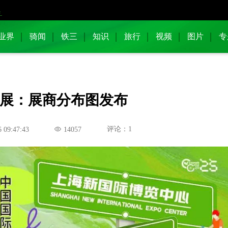
业界
骑闻
铁三
知识
旅行
视频
图片
专
中国展：展商分布图发布
评论：1
 09:47:43
14057