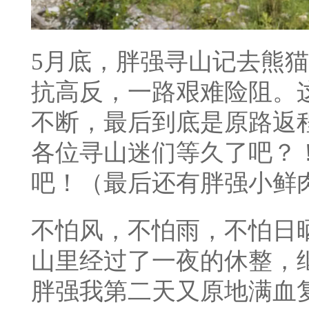
5月底，
胖强寻山
记去熊猫
抗高反，一路艰难险阻。
不断，最后到底是原路返
各位寻山迷们等久了吧？
吧！（最后还有胖强小鲜肉
不怕风，不怕雨，不怕日
山里经过了一夜的休整，
胖强我第二天又原地满血