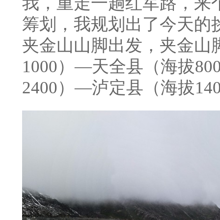
我，重走一趟红军路，来
筹划，我规划出了今天的挑
夹金山山脚出发，夹金山脚(
1000）—天全县（海拔8
2400）—泸定县（海拔1