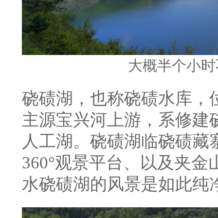
大概半个小时
硗碛湖，也称硗碛水库，
主源宝兴河上游，系修建
人工湖。硗碛湖临硗碛藏
360°观景平台、以及夹
水硗碛湖的风景是如此纯