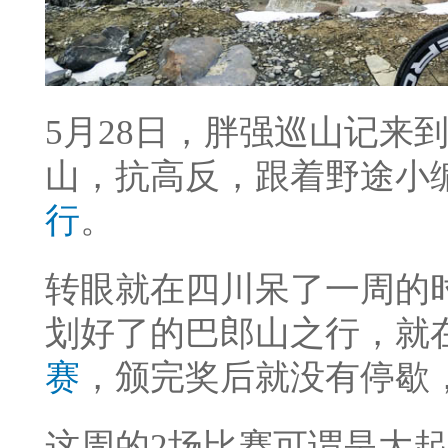
5月28日，胖强巡山
记来
山，抗高反，跟着野途小
行
。
转眼就在四川呆了一周的
划好了的巴郎山之行，就
赛
，颁完奖后就没有停歇
这周的2场比赛可谓是大