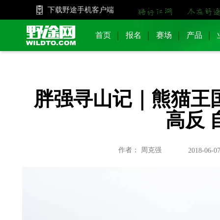
下载野途手机客户端
首页
报名
赛场
产品
胖强寻山记｜熊猫王
高反 
作者： 周克强
2018-06-07