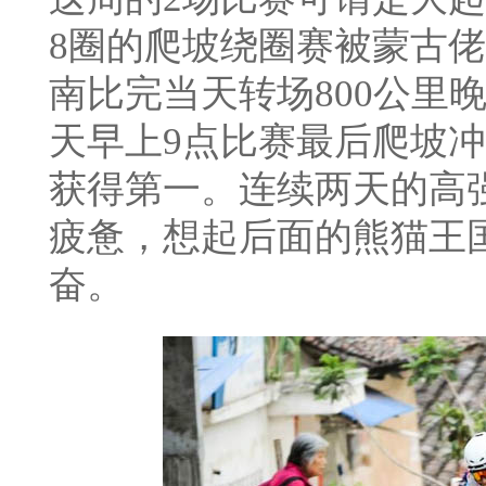
8圈的爬坡绕圈赛被蒙古
南比完当天转场800公里
天早上9点比赛最后爬坡
获得第一。连续两天的高
疲惫，想起后面的熊猫王
奋。