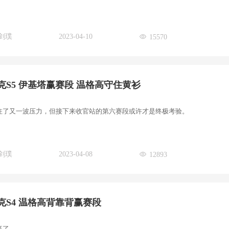
剑璞
2023-04-10
15570
克S5 伊基塔赢赛段 温格高守住黄衫
住了又一波压力，但接下来收官站的第六赛段或许才是终极考验。
剑璞
2023-04-08
12893
克S4 温格高背靠背赢赛段
赢了。