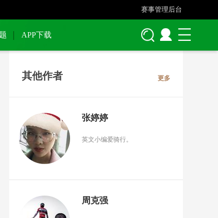
赛事管理后台
题
APP下载
其他作者
更多
张婷婷
英文小编爱骑行。
周克强