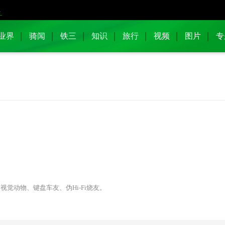
业界
骑闻
铁三
知识
旅行
视频
图片
专
觉动物、键盘车友、伪Hi-Fi烧友。