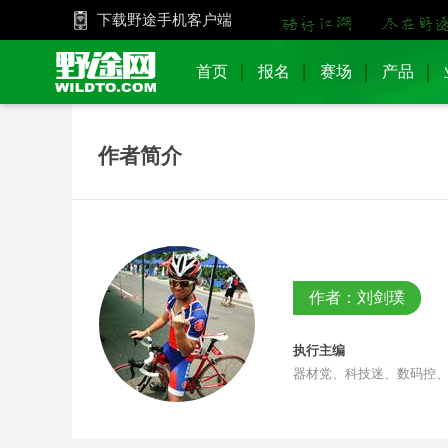
下载野途手机客户端
首页
报名
赛场
产品
作者简介
作者：刘剑璞
执行主编
器材党、科技迷、数码控、视