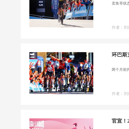
卖鱼哥状
作者：
刘
环巴斯
两个月前
作者：
刘
官宣！