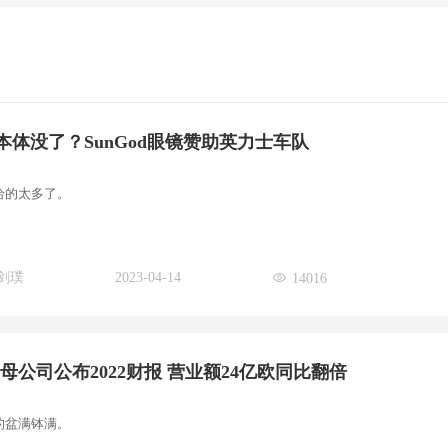
本体没了？SunGod眼镜赞助英力士车队
给的太多了。
剑璞
2023-04-14
14016
élo母公司公布2022财报 营业额24亿欧同比翻倍
的盆满钵满。