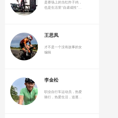
是赛场上的当红炸子鸡，
也是生活里“自虐成性”的
骑者，遵循内心纵享自由
灵魂。
王思凤
才不是一个没有故事的女
编辑
李金松
职业自行车运动员，热爱
骑行，热爱生活，追逐梦
想。