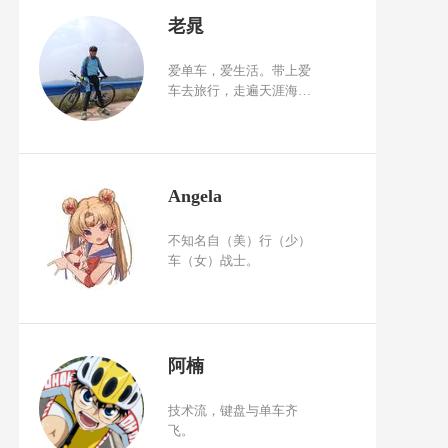
老晁
爱单车，爱生活。带上爱
车去旅行，走遍天涯海
角，享受自然而然的骑行
之美，回归自然的原始和
质朴。骑行之路，恰如人
生，或跌宕起伏，或蜿蜒
崎岖，尽情感受五彩缤
Angela
纷、华美无上的生命历
程。
不知名自（美）行（少）
车（女）战士。
阿楠
技术流，键盘与单车齐
飞。