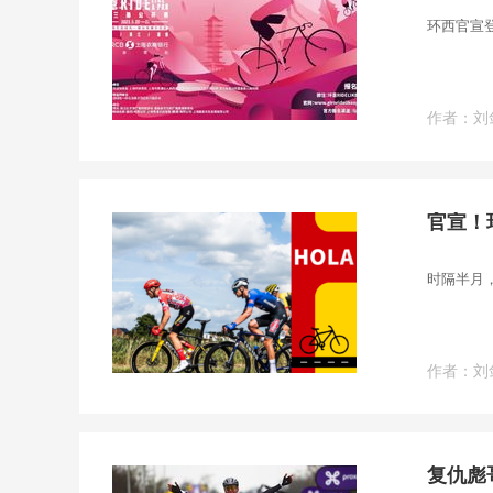
环西官宣
作者：
刘
官宣！
时隔半月
作者：
刘
复仇彪