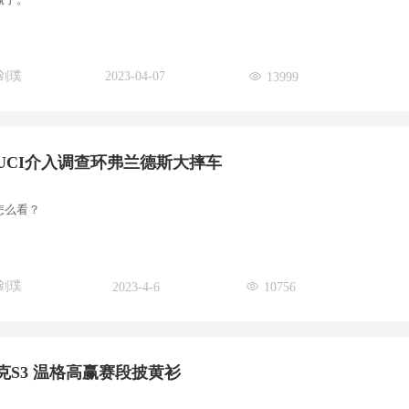
剑璞
2023-04-07
13999
UCI介入调查环弗兰德斯大摔车
怎么看？
剑璞
2023-4-6
10756
克S3 温格高赢赛段披黄衫