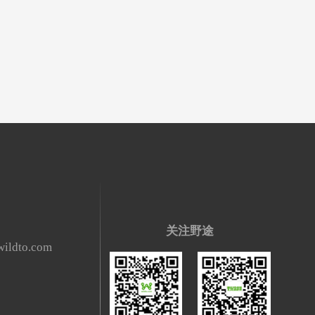
关注野途
ildto.com