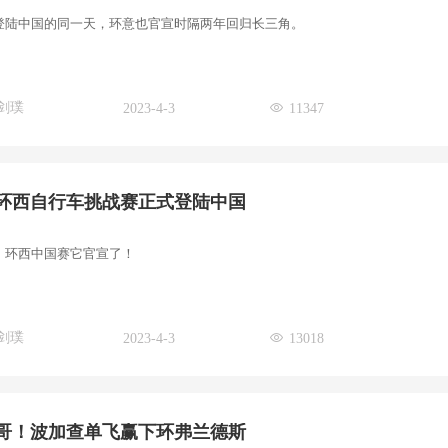
登陆中国的同一天，环意也官宣时隔两年回归长三角。
剑璞
2023-4-3
11347
环西自行车挑战赛正式登陆中国
，环西中国赛它官宣了！
剑璞
2023-4-3
13018
哥！波加查单飞赢下环弗兰德斯