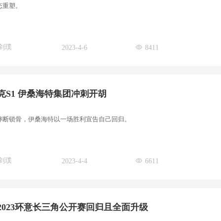
态重塑。
剑璞
2023-4-6
8411
克S1 伊桑海特集团冲刺开胡
摔断锁骨，伊桑海特以一场胜利宣告自己回归。
剑璞
2023-4-4
6611
2023环意长三角公开赛回归且全面升级