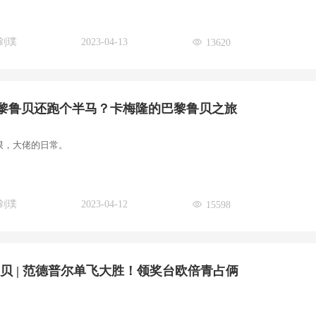
剑璞
2023-04-13
13620
黎鲁贝还跑个半马？卡梅隆的巴黎鲁贝之旅
限，大佬的日常。
剑璞
2023-04-12
15598
鲁贝 | 范德普尔单飞大胜！领奖台欧倍青占俩