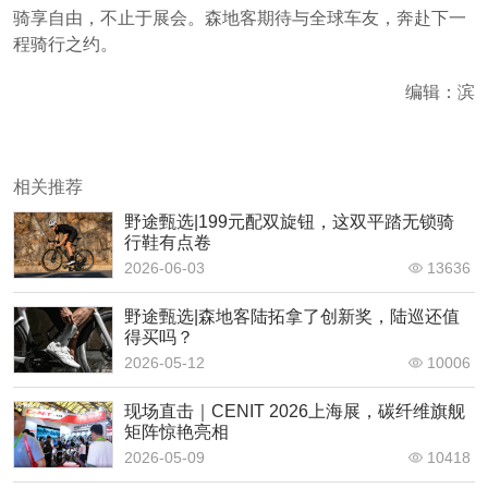
骑享自由，不止于展会。森地客期待与全球车友，奔赴下一
程骑行之约。
编辑：滨
相关推荐
野途甄选|199元配双旋钮，这双平踏无锁骑
行鞋有点卷
2026-06-03
13636
野途甄选|森地客陆拓拿了创新奖，陆巡还值
得买吗？
2026-05-12
10006
现场直击｜CENIT 2026上海展，碳纤维旗舰
矩阵惊艳亮相
2026-05-09
10418