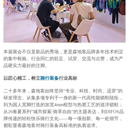
本届展会不仅是新品的秀场，更是森地客品牌多年技术积淀
的集中检验。行业同仁的驻足、试穿、交流与点赞，成为产
品硬实力最好的注脚。
以匠心精工，树立
骑行装备
行业高标
二十多年来，森地客始终坚持“专业、科技、时尚、适穿”的
研发理念。从集多项专利于一身的新一代高性能锁鞋陆拓，
到为国人宽脚打造的加宽4mm楦型与热塑工艺的巡洋锁鞋；
从26春夏系列“城市探索·骑享自由”的主题表达，到DIFOS品
牌传递的轻松快乐骑行文化——每一项创新、每一处细节，
都彰显着森地客对骑行装备高标准的执着追求。