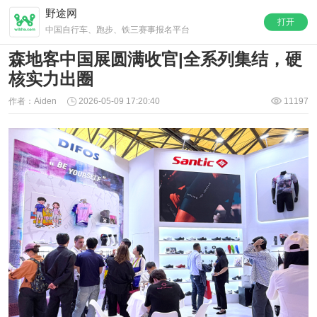
野途网
打开
中国自行车、跑步、铁三赛事报名平台
森地客中国展圆满收官|全系列集结，硬
核实力出圈
作者：Aiden
2026-05-09 17:20:40
11197