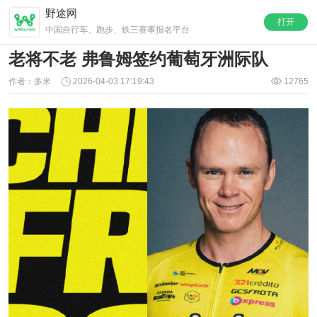
野途网
打开
中国自行车、跑步、铁三赛事报名平台
老将不老 弗鲁姆签约葡萄牙洲际队
作者：多米
2026-04-03 17:19:43
12765