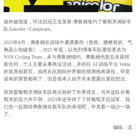
据外媒报道，环法四冠王克里斯·弗鲁姆签约了葡萄牙洲际车
队Anicolor / Campicarn。
2025年8月，弗鲁姆在训练中遭遇重伤（肋骨、腰椎骨折、气
胸及心包破裂），2025 年底，以色列博泰车队重组更名为
NSN Cycling Team，未与弗鲁姆续约。弗鲁姆伤愈后未获得
新合同，个人主要从事商业活动，并担任 AI 训练平台 Vekta
的首席创新官。虽然在此期间外界都在猜测他将退役，毕竟
该有的荣誉都有了，但是他本人似乎并未透露出退役想法。
而加盟葡萄牙洲际车队再次粉碎了外界传言，另外这队在葡
萄牙的实力并不弱，2025年还夺得了了环葡萄牙总冠军。我
们也一起期待弗鲁姆在新车队的表现吧，毕竟看一场少一场
了。
编辑：滨