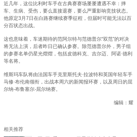
近几年，这位比利时车手在古典赛赛场屡屡遭遇不幸：摔
车、生病、受伤，要么直接退赛，要么严重影响竞技状态。
他原定3月7日在白路赛继续赛季征程，但届时可能无法以百
分百状态出战。
这也意味着，车迷期待的范阿尔特与范德普尔“双范”的对决
将无法上演，后者昨日已确认参赛。除范德普尔外，男子组
的参赛名单仍星光熠熠，包括皮德科克、吉尔迈、阿诺·德利
等名将。
维斯玛车队将由法国车手克里斯托夫·拉波特和英国年轻车手
马修·布伦南领衔，出战本周六的新闻报环赛，以及周日的屈
尔纳-布鲁塞尔-屈尔纳赛。
编辑：耀
相关推荐