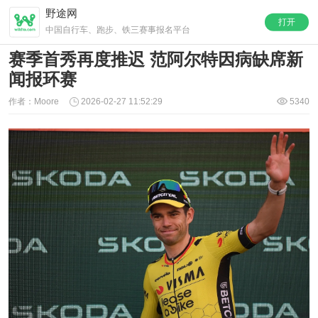
野途网
打开
中国自行车、跑步、铁三赛事报名平台
赛季首秀再度推迟 范阿尔特因病缺席新
闻报环赛
作者：Moore
2026-02-27 11:52:29
5340