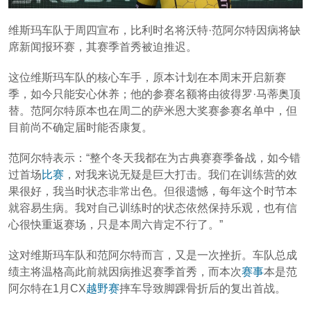
维斯玛车队于周四宣布，比利时名将沃特·范阿尔特因病将缺
席新闻报环赛，其赛季首秀被迫推迟。
这位维斯玛车队的核心车手，原本计划在本周末开启新赛
季，如今只能安心休养；他的参赛名额将由彼得罗·马蒂奥顶
替。范阿尔特原本也在周二的萨米恩大奖赛参赛名单中，但
目前尚不确定届时能否康复。
范阿尔特表示：“整个冬天我都在为古典赛赛季备战，如今错
过首场
比赛
，对我来说无疑是巨大打击。我们在训练营的效
果很好，我当时状态非常出色。但很遗憾，每年这个时节本
就容易生病。我对自己训练时的状态依然保持乐观，也有信
心很快重返赛场，只是本周六肯定不行了。”
这对维斯玛车队和范阿尔特而言，又是一次挫折。车队总成
绩主将温格高此前就因病推迟赛季首秀，而本次
赛事
本是范
阿尔特在1月CX
越野赛
摔车导致脚踝骨折后的复出首战。