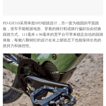
PD-EH510采用单面SPD锁踏设计，另一面为稳固的平面踏
板，使车手能根据地形、穿着的骑行鞋或骑行偏好自由切换
踩踏方式。111毫米 x 96毫米的宽平台可带来稳定自信的踩踏
体验，每侧八颗销钉的设计在未上锁状态下也能保持出色的
抓持力和操控性。