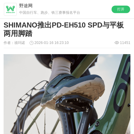
野途网
打开
中国自行车、跑步、铁三赛事报名平台
SHIMANO推出PD-EH510 SPD与平板
两用脚踏
作者：禧玛诺
2026-01-16 16:23:10
11451