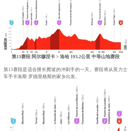
第13赛段 阿尔穆涅卡 > 洛哈 193.2公里 中等山地赛段
第13赛段是适合擅长爬坡的冲刺手的一天。赛段将从英力士
车手卡洛斯·罗德里格斯的家乡出发。