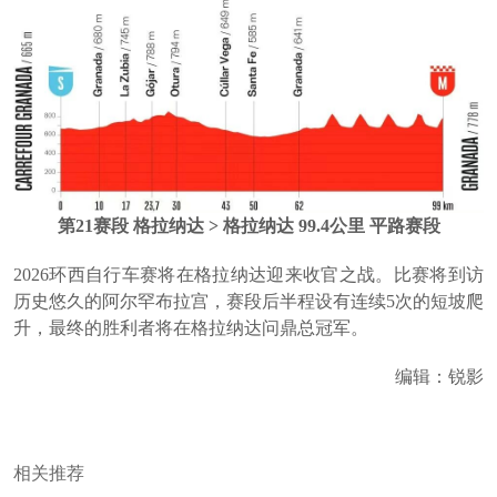
第21赛段 格拉纳达 > 格拉纳达 99.4公里 平路赛段
2026环西自行车赛将在格拉纳达迎来收官之战。比赛将到访
历史悠久的阿尔罕布拉宫，赛段后半程设有连续5次的短坡爬
升，最终的胜利者将在格拉纳达问鼎总冠军。
编辑：锐影
相关推荐