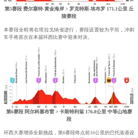
第5赛段 费尔塞特-黄金海岸 > 罗克特斯-埃布罗 171.1公里 丘
陵赛段
本赛段全程将在塔拉戈纳省进行，赛段设置较为平坦，冲刺
车手将首次在本届环西比赛中迎来对决。
第6赛段 阿尔科塞布雷 > 卡斯特利翁 176.8公里 中等山地赛
段
环西大赛增添全新挑战，第6赛段终点前16公里的巴托洛港设