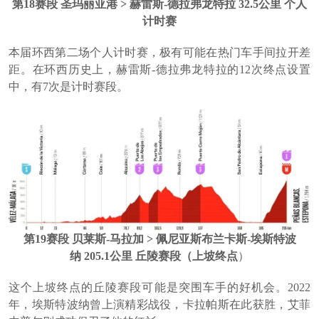
第18赛段 圣玛丽亚港 > 赫雷斯-德拉弗龙特拉 32.5公里 个人
计时赛
本届环西第二场个人计时赛，极有可能在热门车手间拉开差
距。在环西历史上，赫雷斯-德拉弗龙特拉的12次终点设置
中，有7次是计时赛段。
第19赛段 贝莱斯-马拉加 > 佩尼亚斯布兰卡斯-埃斯特波
纳 205.1公里 丘陵赛段（上坡终点
）
这个上坡终点的丘陵赛段可能是突围车手的好机会。2022
年，埃斯特波纳曾上演精彩战役，卡拉帕斯在此获胜，艾菲