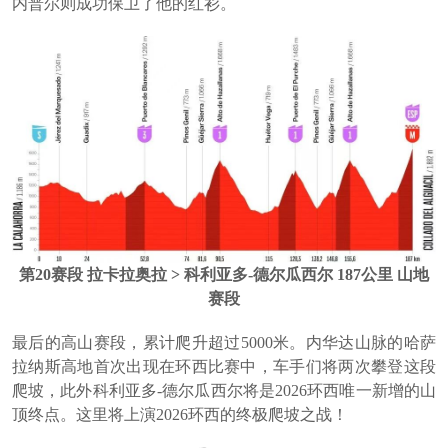
内普尔则成功保卫了他的红衫。
第20赛段 拉卡拉奥拉 > 科利亚多-德尔瓜西尔 187公里 山地
赛段
最后的高山赛段，累计爬升超过5000米。内华达山脉的哈萨
拉纳斯高地首次出现在环西比赛中，车手们将两次攀登这段
爬坡，此外科利亚多-德尔瓜西尔将是2026环西唯一新增的山
顶终点。这里将上演2026环西的终极爬坡之战！