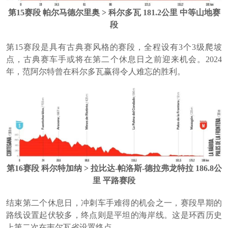
第15赛段 帕尔马德尔里奥 > 科尔多瓦 181.2公里 中等山地赛
段
第15赛段是具有古典赛风格的赛段，全程设有3个3级爬坡
点，古典赛车手或将在第二个休息日之前迎来机会。2024
年，范阿尔特曾在科尔多瓦赢得令人难忘的胜利。
第16赛段 科尔特加纳 > 拉比达-帕洛斯-德拉弗龙特拉 186.8公
里 平路赛段
结束第二个休息日，冲刺车手难得的机会之一，赛段早期的
路线设置起伏较多，终点则是平坦的海岸线。这是环西历史
上第二次在韦尔瓦省设置终点。