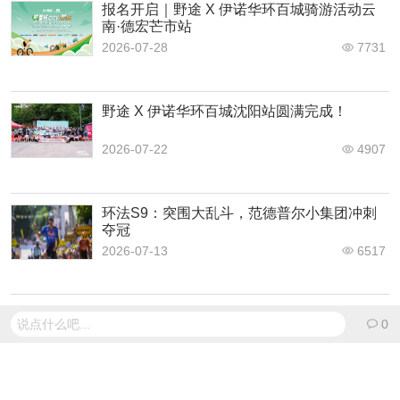
报名开启｜野途 X 伊诺华环百城骑游活动云
南·德宏芒市站
2026-07-28
7731
野途 X 伊诺华环百城沈阳站圆满完成！
2026-07-22
4907
环法S9：突围大乱斗，范德普尔小集团冲刺
夺冠
2026-07-13
6517
环法S8：蒂姆·梅丽尔长距离开冲 夺得两连胜
说点什么吧...
0
2026-07-11
6961