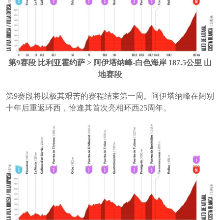
第9赛段 比利亚霍约萨 > 阿伊塔纳峰-白色海岸 187.5公里 山
地赛段
第9赛段将以极其艰苦的赛程结束第一周。阿伊塔纳峰在阔别
十年后重返环西，恰逢其首次亮相环西25周年。