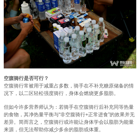
空腹骑行是否可行？
空腹骑行常被用于减重占多数，骑手在不补充糖原储备的情
况下，以二区轻松强度骑行，身体会燃烧更多脂肪。
但如今许多营养师认为：若骑手在空腹骑行后补充同等热量
的食物，其净热量平衡与“非空腹骑行+正常进食”的效果并无
差异。简而言之，空腹骑行或许能让身体学会以脂肪为能量
来源，但无法帮助你减少多余的脂肪或体重。