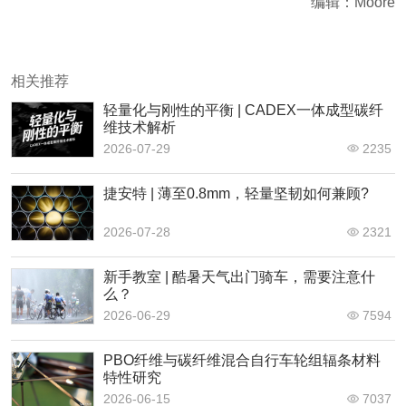
编辑：Moore
相关推荐
轻量化与刚性的平衡 | CADEX一体成型碳纤
维技术解析
2026-07-29
2235
捷安特 | 薄至0.8mm，轻量坚韧如何兼顾?
2026-07-28
2321
新手教室 | 酷暑天气出门骑车，需要注意什
么？
2026-06-29
7594
PBO纤维与碳纤维混合自行车轮组辐条材料
特性研究
2026-06-15
7037