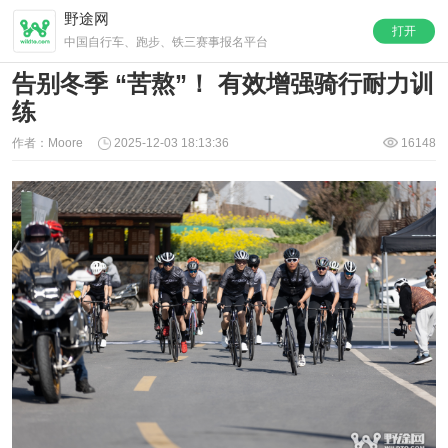
野途网
打开
中国自行车、跑步、铁三赛事报名平台
告别冬季 “苦熬”！ 有效增强骑行耐力训
练
作者：Moore
2025-12-03 18:13:36
16148