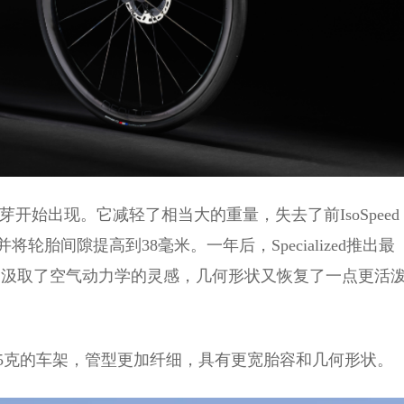
的萌芽开始出现。它减轻了相当大的重量，失去了前IsoSpeed
胎间隙提高到38毫米。一年后，Specialized推出最
rmac中汲取了空气动力学的灵感，几何形状又恢复了一点更活
785克的车架，管型更加纤细，具有更宽胎容和几何形状。