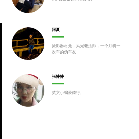
阿夏
摄影器材党，风光老法师，一个月骑一
次车的伪车友
张婷婷
英文小编爱骑行。