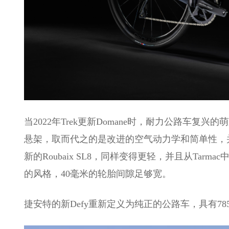
当2022年Trek更新Domane时，耐力公路车复兴
悬架，取而代之的是改进的空气动力学和简单性，并将轮
新的Roubaix SL8，同样变得更轻，并且从Ta
的风格，40毫米的轮胎间隙足够宽。
捷安特的新Defy重新定义为纯正的公路车，具有