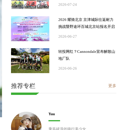
2026-07-24
2026 耀骑北京 京津城际往返耐力
挑战暨野途环百城北京站报名开启
2026-06-27
转投网红？Cannondale宣布解散山
地厂队
2026-06-26
推荐专栏
更多
Yuu
乘风破浪的骑行美少女