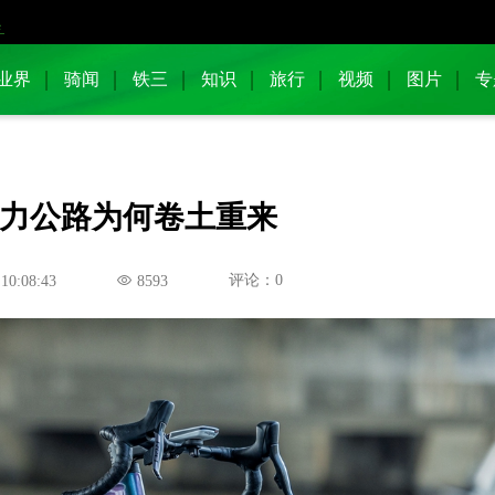
业界
骑闻
铁三
知识
旅行
视频
图片
专
力公路为何卷土重来
评论：0
 10:08:43
8593