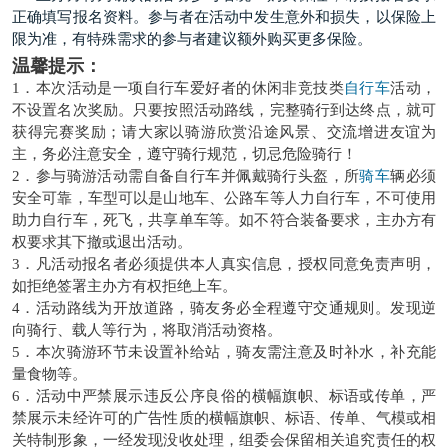
正确填写报名资料。参与者在活动中发生意外和损失，以保险上
限为准，有特殊需求的参与者建议额外购买更多保险。
温馨提示：
1．本次活动是一项自行车爱好者的休闲非竞技类
自行车
活动，
不设置名次奖励。只要按照活动路线，完整骑行到达终点，就可
获得完赛奖励；请大家以骑游欣赏沿途风景、交流增进友谊为
主，务必注意安全，遵守骑行规范，切忌危险骑行！
2．参与骑游活动需自备自行车并佩戴骑行头盔，所
骑车
辆必须
安全可靠，车型可以是山地车、公路车等人力自行车，不可使用
助力自行车，死飞，共享单车等。如不符合装备要求，主办方有
权要求其下撤或退出活动。
3．凡活动报名者必须提供本人真实信息，授权同意免责声明，
如拒绝签署主办方有权拒绝上车。
4．活动路线为开放道路，骑友务必全程遵守交通规则。发现逆
向骑行、载人等行为，将取消活动资格。
5．本次骑游环节未设置补给站，骑友需注意及时补水，补充能
量食物等。
6．活动中严禁展示违反公序良俗的横幅旗帜、标语或传单，严
禁展示未经许可的广告性质的横幅旗帜、标语、传单、气模或相
关特制形象，一经发现没收处理，组委会保留相关追究责任的权