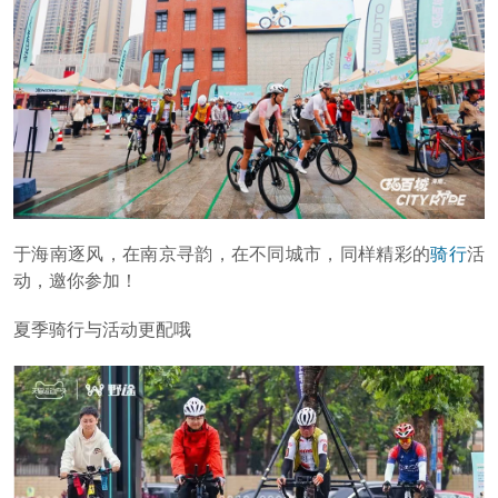
于海南逐风，在南京寻韵，在不同城市，同样精彩的
骑行
活
动，邀你参加！
夏季骑行与活动更配哦