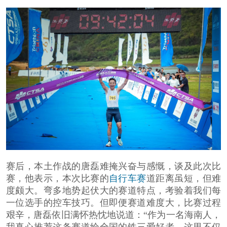
赛后，本土作战的唐磊难掩兴奋与感慨，谈及此次比
赛，他表示，本次比赛的
自行车赛
道距离虽短，但难
度颇大。弯多地势起伏大的赛道特点，考验着我们每
一位选手的控车技巧。但即便赛道难度大，比赛过程
艰辛，唐磊依旧满怀热忱地说道：“作为一名海南人，