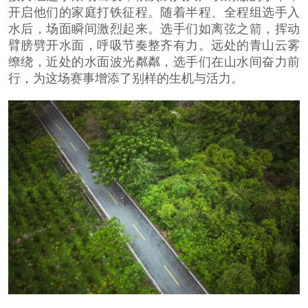
开启他们的家庭打铁征程。随着半程、全程组选手入
水后，场面瞬间激烈起来。选手们如离弦之箭，挥动
臂膀劈开水面，呼吸节奏整齐有力。远处的青山云雾
缭绕，近处的水面波光粼粼，选手们在山水间奋力前
行，为这场赛事增添了别样的生机与活力。