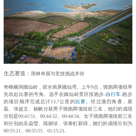
生态赛道：
雨林奇观与竞技挑战并存
奇峰幽洞娥仙岭，碧水画屏娥仙湾。上午
9
点，骑跑两项组率
先吹起比赛的号角。选手在娥仙岭景区按跑步-
自行车
-跑步
的项目顺序完成总计13.7公里的
比赛
。经过激烈角逐，唐
磊、张超文、杨帆分获男子骑跑两项组前三名，他们的成绩
分别是00:41:51、00:44:32、00:44:34。女子骑跑两项组前三名
则分别由吴焱瑩、陈丽珍、张泰虹获得，她们的成绩分别为
00:55:21、00:55:55、01:15:21。