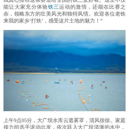
我真心推荐这条赛道给全国的铁三爱好者。这里不仅
能让大家充分体验
铁三
运动的激情，还能在比赛之
余，领略东方的壮美风光和独特风情。欢迎各位老铁
来我的家乡‘打铁’，感受这片土地的魅力！”
上午
9
点05分，大广坝水库云遮雾罩，清风徐徐。家庭
接力组选手滚动出发，依次跃入大广坝清澈的水中，