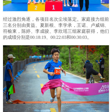
经过激烈角逐，各项目名次尘埃落定。家庭接力组前
三名分别由黄益、夏新根、李学承，王诺、卢威锦、
符榆東，陈婷、李成骏、李欣瑶三组家庭获得，他们
的成绩分别是
00:18:19
、00:22:03和00:30:03。