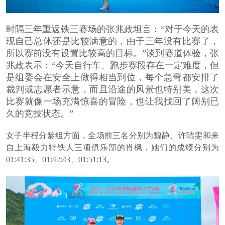
时隔三年重返铁三赛场的张兆政坦言：“对于今天的表
现自己总体还是比较满意的，由于三年没有比赛了，
所以赛前没有设置比较高的目标。”谈到赛道体验，张
兆政表示：“今天自行车、跑步赛段存在一定难度，但
是组委会在安全上做得相当到位，每个急弯都安排了
裁判或志愿者示意，而且沿途的风景也特别美，这次
比赛就像一场充满惊喜的冒险，也让我找回了阔别已
久的竞技状态。”
女子半程分龄组方面，全场前三名分别为魏静、许瑞雯和来
自上海毅力特铁人三项俱乐部的肖枫，她们的成绩分别为
01:41:35
、
01:42:43
、
01:51:13
。