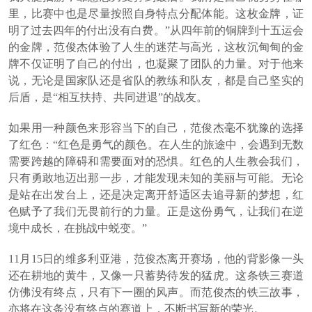
里，比赛中也是尽量按照自身特点分配体能。这枚金牌，证
明了过去四年的付出没有白费。”从四年前的铜牌到十五运会
的金牌，范俊杰体验了人生的迷茫与高光，这枚沉甸甸的金
牌不仅证明了自己的付出，也凝聚了团队的力量。对于他来
说，无论是国家队还是省队的教练和队友，都是自己坚实的
后盾，是“相互扶持、共同进退”的战友。
如果用一种颜色来形容当下的自己，范俊杰毫不犹豫的选择
了红色：“红色是勇气的颜色。在人生的旅途中，会遇到无数
需要跨越的障碍和需要面对的恐惧。红色的人生教会我们，
只有勇敢地迈出那一步，才能发现未知的美丽与可能。无论
是站在出发台上，还是决定离开舒适区去追寻新的梦想，红
色赋予了我们无畏前行的力量。正是这份勇气，让我们在逆
境中成长，在挑战中蜕变。”
11月15日的维多利亚港，范俊杰离开赛场，他的背影像一头
还在耕地的黄牛，又像一只蓄势待发的猛虎。这条铁三赛道
仿佛没有终点，只有下一圈的风声。而范俊杰的铁三故事，
亦将在这条没有终点的赛道上，不断书写新的荣光。