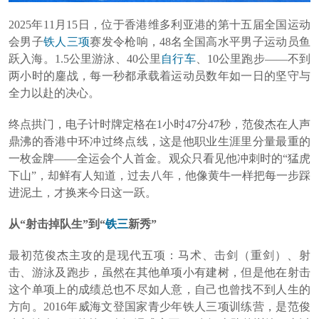
2025年11月15日，位于香港维多利亚港的第十五届全国运动
会男子
铁人三项
赛发令枪响，48名全国高水平男子运动员鱼
跃入海。1.5公里游泳、40公里
自行车
、10公里跑步——不到
两小时的鏖战，每一秒都承载着运动员数年如一日的坚守与
全力以赴的决心。
终点拱门，电子计时牌定格在1小时47分47秒，范俊杰在人声
鼎沸的香港中环冲过终点线，这是他职业生涯里分量最重的
一枚金牌——全运会个人首金。观众只看见他冲刺时的“猛虎
下山”，却鲜有人知道，过去八年，他像黄牛一样把每一步踩
进泥土，才换来今日这一跃。
从“射击掉队生”到“
铁三
新秀”
最初范俊杰主攻的是现代五项：马术、击剑（重剑）、射
击、游泳及跑步，虽然在其他单项小有建树，但是他在射击
这个单项上的成绩总也不尽如人意，自己也曾找不到人生的
方向。2016年威海文登国家青少年铁人三项训练营，是范俊