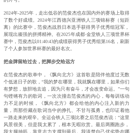
2024年-2025年，走出低谷的范俊杰也在国内外的赛场上取得
了数个好成绩。2024年江西德兴亚洲铁人三项锦标赛（短距
离）的比赛中，范俊杰战胜日本选手获得男子优秀组冠军，
展现出顽强的拼搏精神。在2025年成都·金堂铁人三项世界杯
赛中，范俊杰以01:40:43的成绩获得男子优秀组第16名，刷新
了个人参加世界杯赛的最好名次。
把金牌留给过去，把脚步交给远方
在范俊杰的歌单中，《飘向北方》这首歌是陪伴他度过无数
个低迷日子的歌，“我的梦在哪里，我就飘在哪里，如果你们
有梦想，放胆地去追，因为只有奋斗，才会改变命运。”一句
句铿锵有力的歌词，一次次撞击范俊杰的内心，每每训练动
力不足的时候，《飘向北方》都会给他的内心注入新的力
量，而那些藏在歌词当中的挣扎、不甘与孤勇，也印证着他
一路走来的艰辛。全运会铁人三项比赛之后范俊杰说：“这里
风景很美，但是我太累了，根本无暇欣赏。最后两圈跑步，
我大腿抽筋，靠意志力支撑到最后。我清楚自己优劣势在哪