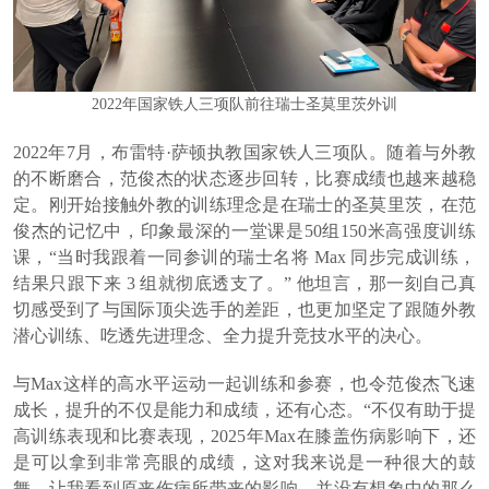
2022年国家铁人三项队前往瑞士圣莫里茨外训
2022年7月，布雷特·萨顿执教国家铁人三项队。随着与外教
的不断磨合，范俊杰的状态逐步回转，比赛成绩也越来越稳
定。刚开始接触外教的训练理念是在瑞士的圣莫里茨，在范
俊杰的记忆中，印象最深的一堂课是50组150米高强度训练
课，“当时我跟着一同参训的瑞士名将 Max 同步完成训练，
结果只跟下来 3 组就彻底透支了。” 他坦言，那一刻自己真
切感受到了与国际顶尖选手的差距，也更加坚定了跟随外教
潜心训练、吃透先进理念、全力提升竞技水平的决心。
与Max这样的高水平运动一起训练和参赛，也令范俊杰飞速
成长，提升的不仅是能力和成绩，还有心态。“不仅有助于提
高训练表现和比赛表现，2025年Max在膝盖伤病影响下，还
是可以拿到非常亮眼的成绩，这对我来说是一种很大的鼓
舞，让我看到原来伤病所带来的影响，并没有想象中的那么