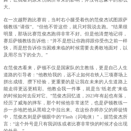
大。
在一次越野跑比赛前，当时右小腿受着伤的范俊杰试图跟萨
顿教练“请假”。“但他不管这些，就只对我说去跑。”结果很
明显，那场比赛范俊杰跑得非常不好。但是他清楚地记得，
赛后萨顿教练告诉他：“并不是想让你跑得跟你受伤之前一样
快，而是想告诉你当困难来临的时候需要去勇敢地面对，以
及用尽当下的全力。”
在范俊杰看来，萨顿不仅是国家队的主教练，更是自己人生
道路的引导者：“他教给我的，远不止如何在铁人三项赛场上
拼出成绩、攒下经验，更重要的是让我在未来的人生道路上
能走得更远更精彩。他教会我一件事，就是当‘纸老虎’来临
的时候如何去应对它。”范俊杰回忆道，2023年有起也有落，
经历了威海的摔车，那个时候他非常迷茫，也是萨顿教练一
步一步地把他从黑暗之中拉出来。在这份亦师亦父的师徒情
中，范俊杰则是萨顿眼中的“Flash（闪电侠）”，据范俊杰所
言：“这个外号是只有我训练或者比赛非常快的时候才会出现
的外号。”