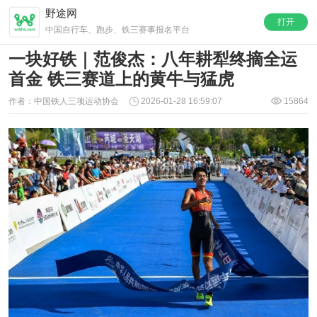
野途网
打开
中国自行车、跑步、铁三赛事报名平台
一块好铁｜范俊杰：八年耕犁终摘全运
首金 铁三赛道上的黄牛与猛虎
作者：中国铁人三项运动协会
2026-01-28 16:59:07
15864