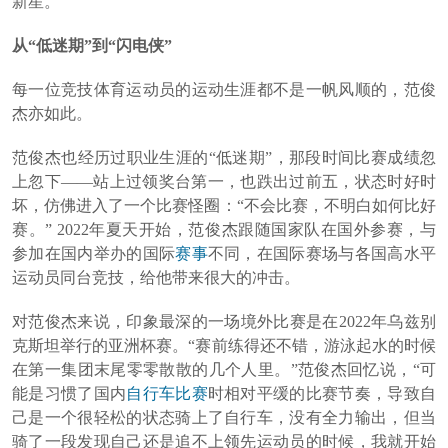
新星。
从“低迷期”到“闪电侠”
每一位竞技体育运动员的运动生涯都不是一帆风顺的，范俊
杰亦如此。
范俊杰也经历过职业生涯的“低迷期”，那段时间比赛成绩忽
上忽下——站上过领奖台第一，也跌出过前五，状态时好时
坏，仿佛进入了一个比赛怪圈：“不会比赛，不明白如何比好
赛。” 2022年夏天开始，范俊杰跟随国家队在国外参赛，与
参加在国内举办的国际
赛事
不同，在国际赛场与各国高水平
运动员同台竞技，给他带来很大的冲击。
对范俊杰来说，印象最深的一场境外比赛是在2022年乌兹别
克斯坦举行的亚洲杯赛。“赛前练得还不错，游泳起水的时候
在第一集团末尾零零散散的几个人里。”范俊杰回忆说，“可
能是习惯了国内
自行车比赛
时相对平缓的比赛节奏，导致自
己是一个很轻松的状态骑上了自行车，没有全力输出，但当
骑了一段发现自己还是追不上领先运动员的时候，我就开始