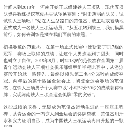
时间来到2018年，河南开始正式组建铁人三项队，现代五项
队樊兵教练提议范俊杰尝试转换赛道：“射击薄弱的队员，试
试铁人三项吧！”站在人生岔路口的范俊杰，或主动或被动地
正式成为一名铁人三项运动员。“从五项转到铁三，我们摸黑
前行，如何去训练是摆在我们面前的难题。”
初换赛道的范俊杰，在第一场正式比赛中便斩获了U17组的
冠军，赛场上取得的成绩，让这个大男孩尝到了甜头，同时
也树立了自信。2019年8月，时年18岁的范俊杰在全国第二届
青年运动会铁人三项社会俱乐部组甲组半程比赛中，从游泳
赛段开始就一路领先，最终以领先第二名4分56秒的成绩夺
冠。两年后的第十四届全运会上，初登全运会赛场的范俊
杰，在铁人三项男子个人赛中以1小时52分59秒的成绩获得铜
牌，实现河南铁人三项全运会奖牌“零的突破”。‌‌
这些成绩的取得，无疑成为范俊杰运动生涯的一座座里程
碑，从青运会的一鸣惊人到全运会的奖牌突破，范俊杰用汗
水和实力证明自己，成为中国铁人三项运动冉冉升起的一颗