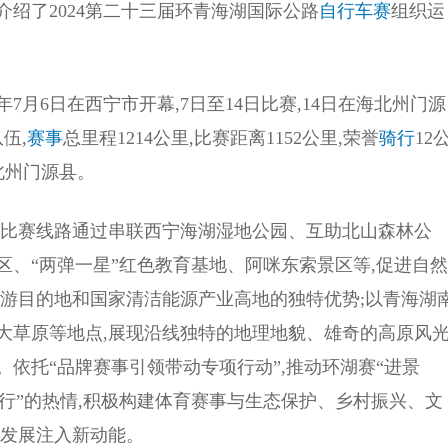
绍了2024第二十三届环青海湖国际公路
自行车赛
组织运
7月6日在西宁市开幕,7日至14日比赛,14日在海北州门源
伍,
赛事
总里程1214公里,比赛距离1152公里,荣誉
骑行
12
北州门源县。
。比赛线路通过串联西宁海湖湿地公园、互助北山森林公
、“两弹一星”红色教育基地、阿咪东索景区等,促进自然
旅游目的地和国家清洁能源产业高地的独特优势;以青海湖
大草原等地点,展现沿线独特的地理地貌、雄奇的高原风光
依托“品牌赛事引领带动专项行动”,推动环湖赛“进景
旅行”的热情,积极构建体育赛事与生态保护、乡村振兴、文
量发展注入新动能。