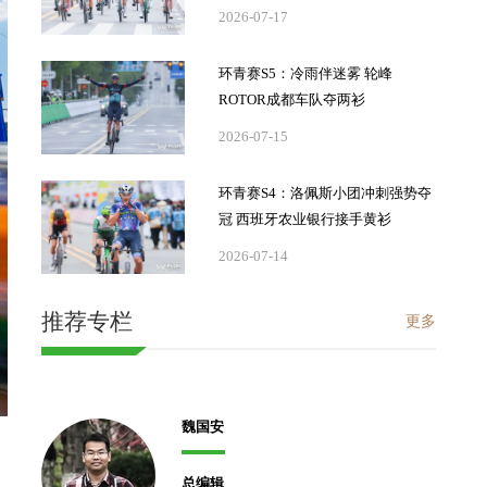
2026-07-17
环青赛S5：冷雨伴迷雾 轮峰
ROTOR成都车队夺两衫
2026-07-15
环青赛S4：洛佩斯小团冲刺强势夺
冠 西班牙农业银行接手黄衫
2026-07-14
推荐专栏
更多
魏国安
总编辑