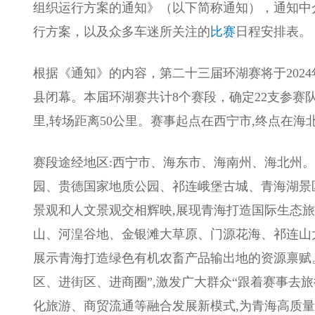
组织运行方案的通知》（以下简称通知），通知中介
行方案，以及众多车迷所关注的
比赛
日程安排表。
根据《通知》的内容，第二十三届环湖赛将于2024年
县闭幕。本届环湖赛共计8个赛段，确定22支参赛队
里,转场距离50公里。赛事起点在西宁市,终点在海
赛段途经地区:西宁市、海东市、海南州、海北州
园、贵德国家地质公园、祁连峨堡古城、青海湖景区
景观和人文景观交相辉映,展现青海打造国际生态
山、河湟谷地、金银滩大草原、门源花海、祁连山
展示青海打造绿色有机农畜产品输出地的资源禀赋。
区、进街区、进商圈”,激发广大群众“跟着赛事去
化旅游、商贸流通等融合发展新模式,为青海高质