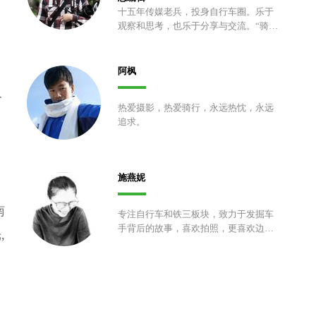
十五年传媒老兵，投身自行车圈。乐于
观察和思考，也乐于分享与交流。“骑车
五分钟，拍照两小时”的拥护者和实践
者。
阿枫
公
热爱摄影，热爱骑行，永远热忱，永远
追求。
施燕妮
南
专注自行车和铁三板块，致力于发掘车
手背后的故事，喜欢拍照，更喜欢边骑
,
车边拍照，颜控，热爱生活。