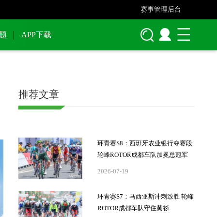
赛事管理后台
题
APP下载
推荐文章
环青赛S8：西班牙农业银行夺赛段
轮峰ROTOR成都车队加冕总冠军
2026-07-19
环青赛S7：马西亚斯冲刺致胜 轮峰
ROTOR成都车队守住黄衫