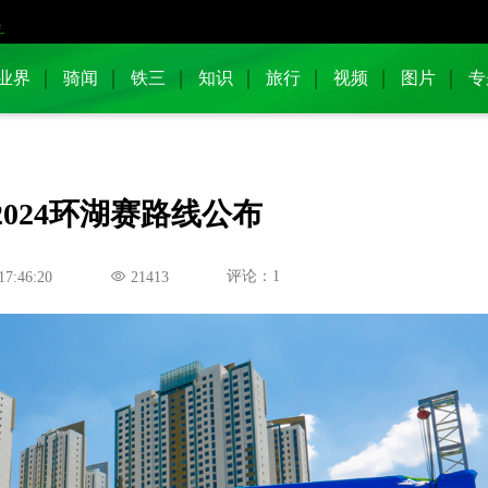
业界
骑闻
铁三
知识
旅行
视频
图片
专
 2024环湖赛路线公布
评论：1
17:46:20
21413