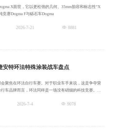
llo Dogma X面世，它以更松弛的几何、35mm胎容和标志性“X
赛Dogma F与砾石车Dogma
2026-7-21
8881
捷安特环法特殊涂装战车盘点
都会聚焦在环法自行车赛。对于职业车手来说，这是争夺荣
自行车品牌而言，环法同样是一场没有硝烟的科技竞赛。从
2026-7-4
9078