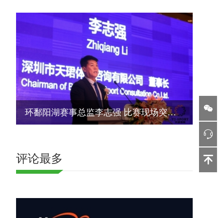
环鄱阳湖赛事总监李志强 比赛现场突遭意外不幸离世
评论最多