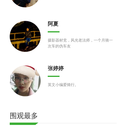
阿夏
摄影器材党，风光老法师，一个月骑一
次车的伪车友
张婷婷
英文小编爱骑行。
围观最多