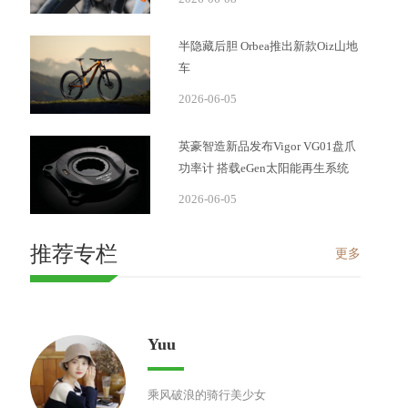
半隐藏后胆 Orbea推出新款Oiz山地
车
2026-06-05
英豪智造新品发布Vigor VG01盘爪
功率计 搭载eGen太阳能再生系统
2026-06-05
推荐专栏
更多
Yuu
乘风破浪的骑行美少女