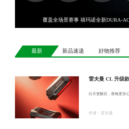
覆盖全场景赛事 禧玛诺全新DURA-A
最新
新品速递
好物推荐
雷夫曼 CL 升
白天更醒目，夜晚更安
作者：
雷夫曼