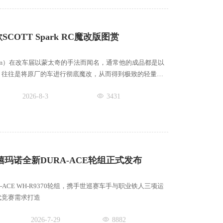
SCOTT Spark RC魔改版图赏
holm）在改车届以蒙太奇的手法而闻名，通常他的成品都是以
，往往是将原厂的车进行彻底魔改，从而得到极致的轻量，
2026-8-3
3431
禧玛诺全新DURA-ACE轮组正式发布
-ACE WH-R9370轮组，携手世巡赛车手与职业铁人三项运
代竞赛需求打造
2026-7-29
8882