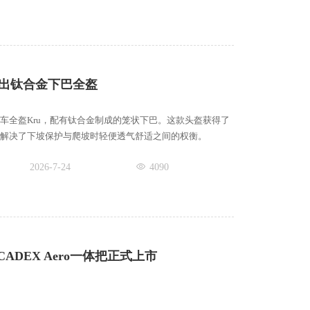
li推出钛合金下巴全盔
山地车全盔Kru，配有钛合金制成的笼状下巴。这款头盔获得了
其解决了下坡保护与爬坡时轻便透气舒适之间的权衡。
2026-7-24
4090
CADEX Aero一体把正式上市