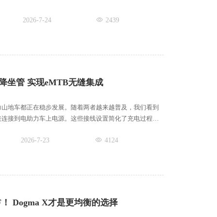
2026-7-24
2439
降坐管 实现eMTB无缝集成
力山地车都正在稳步发展。随着两者越来越普及，我们看到
接连接到电助力车上电源。这些接线设置简化了充电过程，
2026-7-23
4124
F！ Dogma X才是更均衡的选择