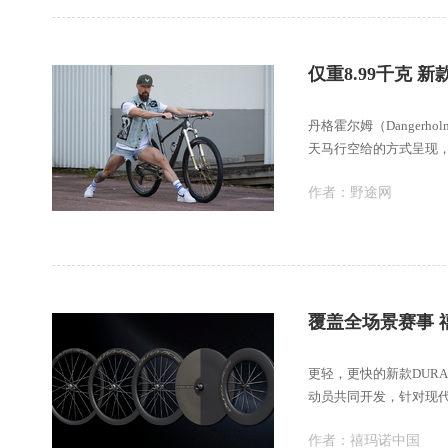
仅重8.99千克 新款
丹格霍尔姆（Danger
天马行空给的方式呈现
以及独
作者：
野途网
覆盖全场景赛事 
更轻，更快的新款DURA
动员共同开发，针对现
作者：
禧玛诺中国