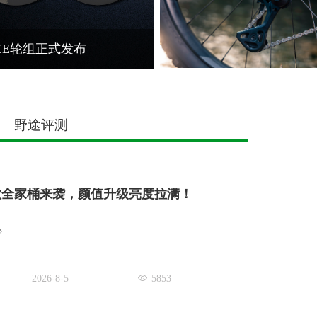
CE轮组正式发布
野途评测
级款全家桶来袭，颜值升级亮度拉满！
心
2026-8-5
5853