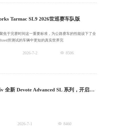
rks Tarmac SL9 2026世巡赛车队版
mac SL9聚焦于完赛时间这一重要标准，为公路赛车的性能设下了全
alized所测试的车辆中更短的真实世界完
2026-7-2
8506
为领奖台而生！Liv 全新 Devote Advanced SL 系列，开启砾石竞赛新纪元
2026-7-1
8460