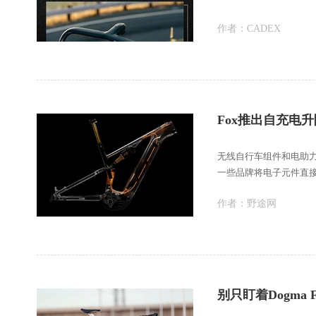
作者：
CADEX
Fox推出自充电升
无线自行车组件和电助
一些品牌将电子元件直
充电组件更少。目
作者：
野途网
别只盯着Dogma 