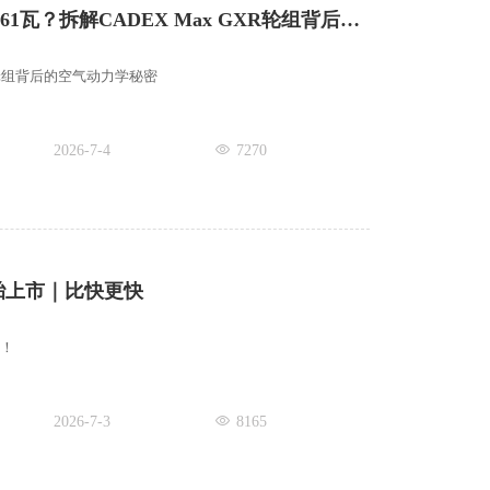
为何比上一代快4.61瓦？拆解CADEX Max GXR轮组背后的气动秘密
XR轮组背后的空气动力学秘密
2026-7-4
7270
轮胎上市｜比快更快
造！
2026-7-3
8165