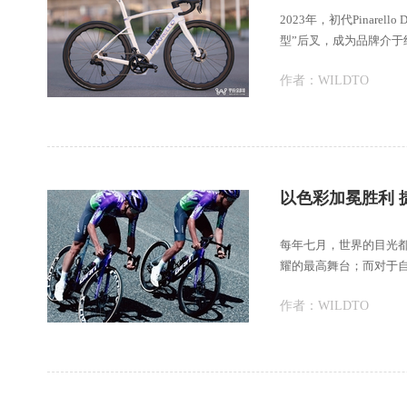
2023年，初代Pinare
型”后叉，成为品牌介于纯竞
作者：
WILDTO
以色彩加冕胜利 
每年七月，世界的目光
耀的最高舞台；而对于
全新车架、空气动
作者：
WILDTO