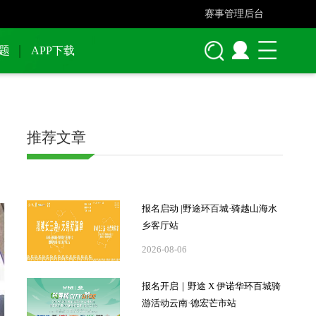
赛事管理后台
题
APP下载
推荐文章
报名启动 |野途环百城·骑越山海水
乡客厅站
2026-08-06
报名开启｜野途 X 伊诺华环百城骑
游活动云南·德宏芒市站