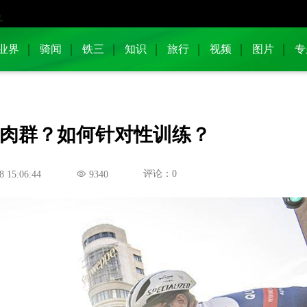
业界
骑闻
铁三
知识
旅行
视频
图片
专
肉群？如何针对性训练？
评论：0
8 15:06:44
9340