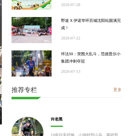
2026-07-28
野途 X 伊诺华环百城沈阳站圆满完
成！
2026-07-22
环法S9：突围大乱斗，范德普尔小
集团冲刺夺冠
2026-07-13
推荐专栏
更多
许老黑
10年玩车经验，山地转型山马，再转型