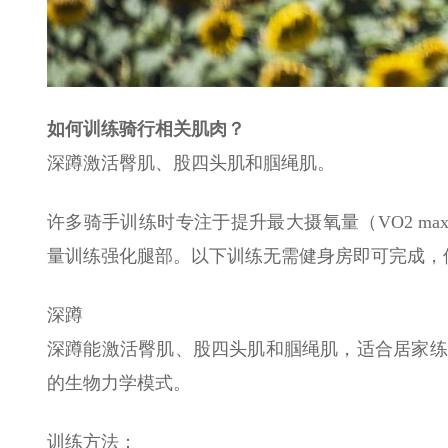
如何训练骑行相关肌肉？
深蹲激活臀肌、股四头肌和腘绳肌。
许多骑手训练时专注于提升最大摄氧量（VO2 m
量训练强化腿部。以下训练无需健身房即可完成，
深蹲
深蹲能激活臀肌、股四头肌和腘绳肌，适合居家练
的生物力学模式。
训练方法：