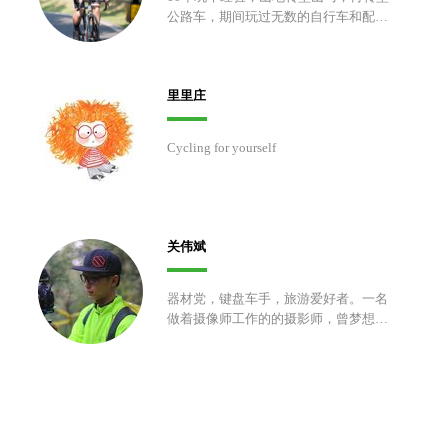
公路车，期间玩过无数的自行车和配
件。大学四年在江浙地区各大赛场上披
荆斩棘，毕业后义无反顾地在玩车的道
路上越走越远。
里里庄
Cycling for yourself
关伟斌
器材党，键盘车手，旅游爱好者。一名
做着摄像师工作的的摄影师，曾梦想靠
一台相机走遍中国各地，如今想靠一台
相机到中国各地去挣钱。从事多年赛事
摄像工作，因为不爱写报道而放弃摄影
工作。