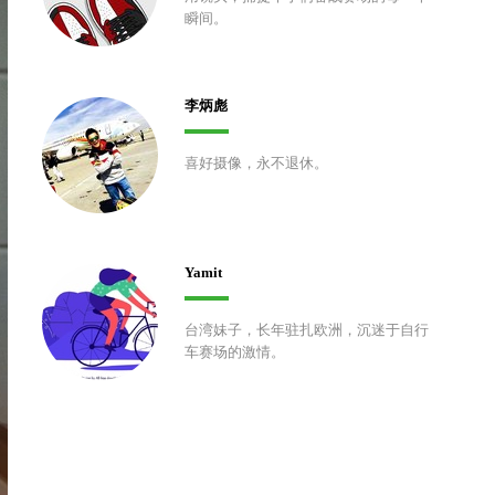
瞬间。
李炳彪
喜好摄像，永不退休。
Yamit
台湾妹子，长年驻扎欧洲，沉迷于自行
车赛场的激情。