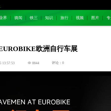
业界
骑闻
铁三
知识
旅行
视频
图片
专
EUROBIKE欧洲自行车展
评论：0
5 13:57:53
8844