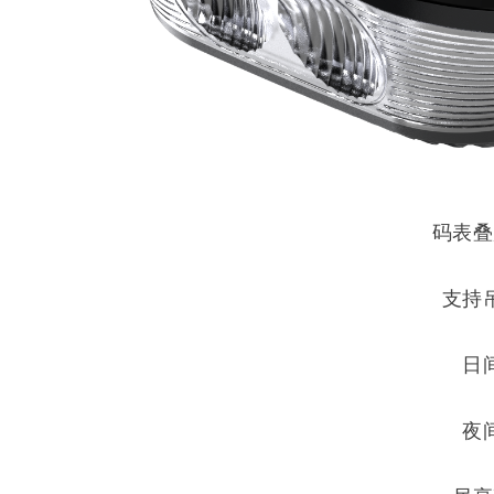
码表叠
支持
日
夜