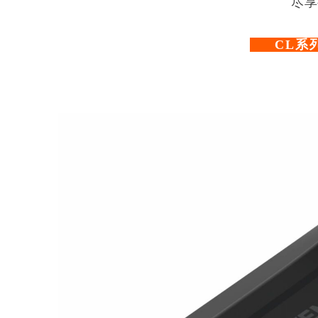
尽享
CL系