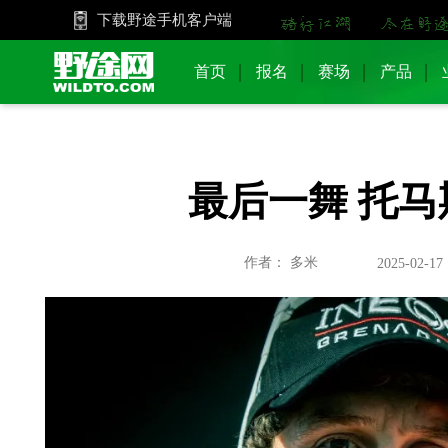
下载野途手机客户端
首页
报名
赛场
产品
最后一舞 托
作者： 多米
2025-02-17 