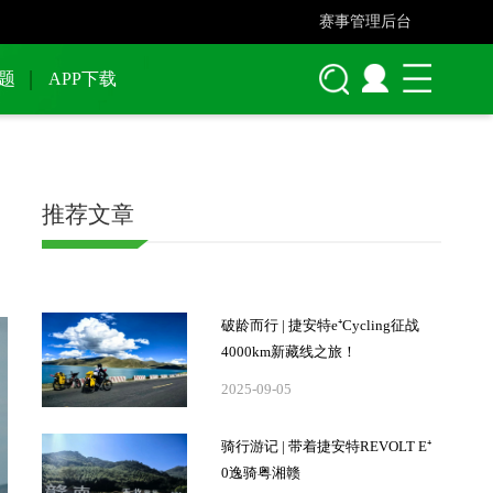
赛事管理后台
题
APP下载
推荐文章
破龄而行 | 捷安特e⁺Cycling征战
4000km新藏线之旅！
2025-09-05
骑行游记 | 带着捷安特REVOLT E⁺
0逸骑粤湘赣