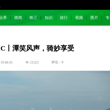
业界
骑闻
铁三
知识
旅行
视频
图片
专
ANTIC丨潭笑风声，骑妙享受
评论：0
 19:06:01
21523