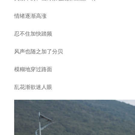
情绪逐渐高涨
忍不住加快踏频
风声也随之加了分贝
模糊地穿过路面
乱花渐欲迷人眼