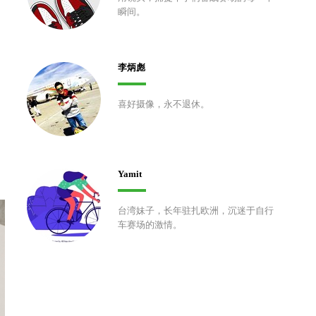
瞬间。
李炳彪
喜好摄像，永不退休。
Yamit
台湾妹子，长年驻扎欧洲，沉迷于自行
车赛场的激情。