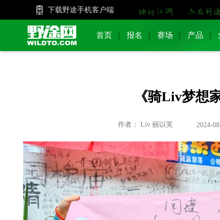
下载野途手机客户端
首页
报名
赛场
产品
《骑Liv梦
作者： Liv 丽以芙
2024-08