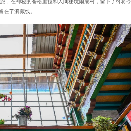
》毕业之旅，在神秘的香格里拉和人间秘境雨崩村，留下了终将
留在了滇藏线。