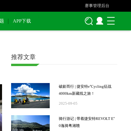
赛事管理后台
题
APP下载
推荐文章
破龄而行 | 捷安特e⁺Cycling征战
4000km新藏线之旅！
2025-09-05
骑行游记 | 带着捷安特REVOLT E⁺
0逸骑粤湘赣