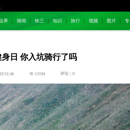
业界
骑闻
铁三
知识
旅行
视频
图片
专
民健身日 你入坑骑行了吗
评论：0
10:51:46
13194