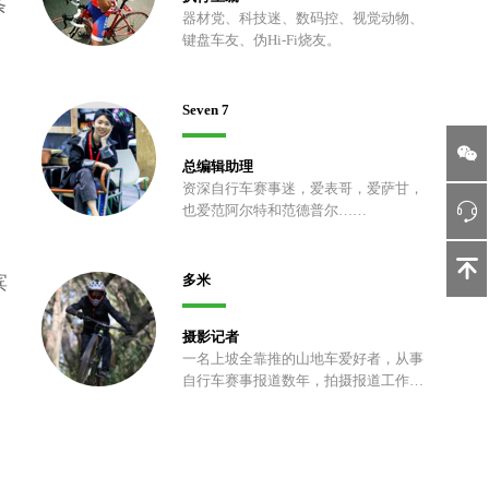
条
器材党、科技迷、数码控、视觉动物、
键盘车友、伪Hi-Fi烧友。
Seven 7
总编辑助理
资深自行车赛事迷，爱表哥，爱萨甘，
也爱范阿尔特和范德普尔……
滨
多米
摄影记者
一名上坡全靠推的山地车爱好者，从事
自行车赛事报道数年，拍摄报道工作之
余喜欢折腾车子，以及上山挖土、修
包、开路。