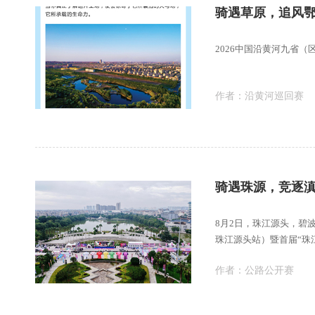
2026中国沿黄河九省
作者：
沿黄河巡回赛
8月2日，珠江源头，碧
珠江源头站）暨首届“珠
本赛季
作者：
公路公开赛