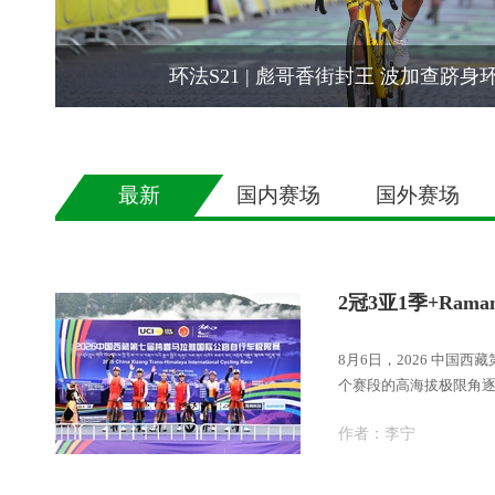
环法S21 | 彪哥香街封王 波加查跻
最新
国内赛场
国外赛场
8月6日，2026 中国
个赛段的高海拔极限角
作战，
作者：
李宁