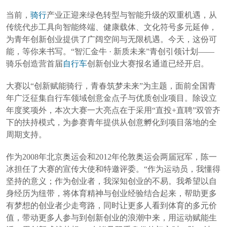
当前，
骑行
产业正迎来绿色转型与智能升级的双重机遇，从
传统代步工具向智能终端、健康载体、文化符号多元延伸，
为青年创新创业提供了广阔空间与无限机遇。今天，这份可
能，等你来书写。“智汇金牛 · 新质未来”青创引领计划——
骑乐创造营首届
自行车
创新创业大赛报名通道已经开启。
大赛以“创新赋能骑行，青春筑梦未来”为主题，面前全国青
年广泛征集自行车领域创意金点子与优质创业项目。除设立
年度奖项外，本次大赛一大亮点在于采用“直投+直聘”双管齐
下的扶持模式，为参赛青年提供从创意孵化到项目落地的全
周期支持。
作为2008年北京奥运会和2012年伦敦奥运会两届冠军，陈一
冰担任了大赛的宣传大使和特邀评委。“作为运动员，我懂得
坚持的意义；作为创业者，我深知创业的不易。我希望以自
身经历为纽带，将体育精神与创业经验结合起来，帮助更多
有梦想的创业者少走弯路，同时让更多人看到体育的多元价
值，带动更多人参与到创新创业的浪潮中来，用运动赋能生