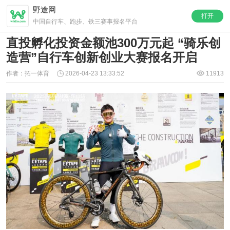
野途网
打开
中国自行车、跑步、铁三赛事报名平台
直投孵化投资金额池300万元起 “骑乐创
造营”自行车创新创业大赛报名开启
作者：拓一体育
2026-04-23 13:33:52
11913