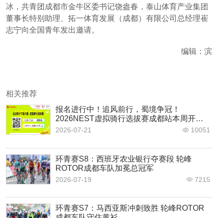
冰，共青团成都市金牛区委书记饶盎春，泰山体育产业集团
董事长特别助理、拓一体育发展（成都）有限公司总经理崔
志宁向全国青年发出邀请。
编辑：滨
相关推荐
报名进行中！追风前行，蜀境争冠！
2026NEST虚拟骑行选拔赛成都站本周开
赛！
2026-07-21
10051
环青赛S8：西班牙农业银行夺赛段 轮峰
ROTOR成都车队加冕总冠军
2026-07-19
7215
环青赛S7：马西亚斯冲刺致胜 轮峰ROTOR
成都车队守住黄衫