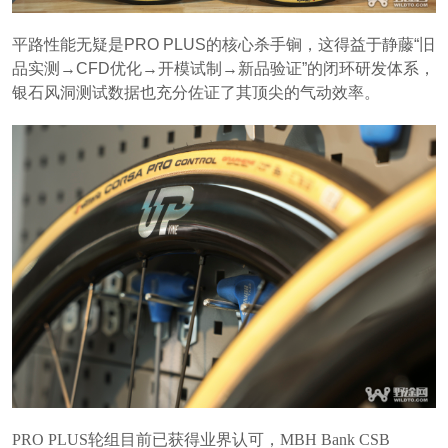
平路性能无疑是PRO PLUS的核心杀手锏，这得益于静藤“旧
品实测→CFD优化→开模试制→新品验证”的闭环研发体系，
银石风洞测试数据也充分佐证了其顶尖的气动效率。
PRO PLUS轮组目前已获得业界认可，MBH Bank CSB