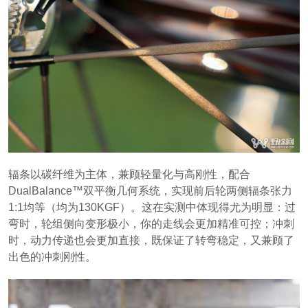
辐条以碳纤维为主体，兼顾轻量化与高刚性，配合
DualBalance™双平衡几何系统，实现前后轮两侧辐条张力
1:1均等（均为130KGF）。这在实测中体现得尤为明显：过
弯时，轮组侧向变形极小，你的走线会更加精准可控；冲刺
时，动力传递也会更加直接，既保证了转弯稳定，又兼顾了
出色的冲刺刚性。