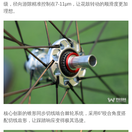
级，径向游隙精准控制在7-11μm，让花鼓转动的顺滑度更加
理想。
核心创新的锥形同步切线啮合棘轮系统，采用6°咬合角度搭
配切线齿形，让踩踏响应变得极其迅捷。