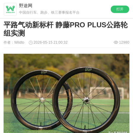
野途网
打开
中国自行车、跑步、铁三赛事报名平台
平路气动新标杆 静藤PRO PLUS公路轮
组实测
作者：Wildto
2026-05-15 21:00:32
12980