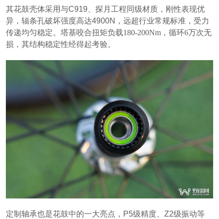
其花鼓壳体采用与C919、探月工程同级材质，刚性表现优
异，辐条孔破坏强度高达4900N，远超行业常规标准，受力
传递均匀稳定。
塔基咬合扭矩负载180-200Nm，循环6万次无
损，
其结构稳定性经得起考验。
定制轴承也是花鼓中的一大亮点，P5级精度、Z2级振动等