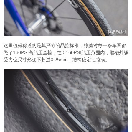
这里值得称道的是其严苛的品控标准，静藤对每一条车圈都
做了160PSI高胎压全检，在0-160PSI胎压范围内，胎槽外缘
受力位尺寸形变不超过0.25mm，结构稳定性拉满。