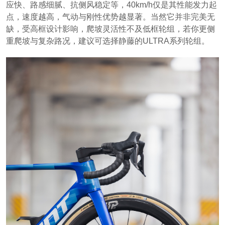
应快、路感细腻、抗侧风稳定等，40km/h仅是其性能发力起
点，速度越高，气动与刚性优势越显著。当然它并非完美无
缺，受高框设计影响，爬坡灵活性不及低框轮组，若你更侧
重爬坡与复杂路况，建议可选择静藤的ULTRA系列轮组。