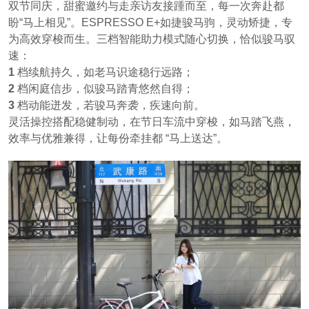
双节同庆，甜蜜邀约与走亲访友接踵而至，每一次奔赴都
盼“马上相见”。ESPRESSO E+如捷骏马驹，灵动矫捷，专
为高效穿梭而生。三档智能助力模式随心切换，恰似骏马驭
速：
1
档续航持久，如老马识途稳行远路；
2
档闲庭信步，似骏马踏青悠然自得；
3
档动能迸发，若骏马奔袭，疾速向前。
灵活操控搭配稳健制动，在节日车流中穿梭，如马踏飞燕，
效率与优雅兼得，让每份牵挂都 “马上送达”。