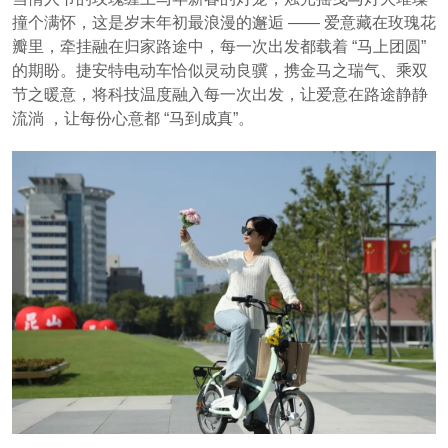
撞个满怀，这是岁末年初最浪漫的邂逅 —— 爱意藏在玫瑰花
瓣里，牵挂融在归家路途中，每一次出发都载着 “马上团圆”
的期盼。捷安特电动车恰似灵动良骥，携金马之瑞气、乘双
节之暖意，将科技温度融入每一次出发，让爱意在路途静静
流淌 ，让每份心意都 “马到成真”。