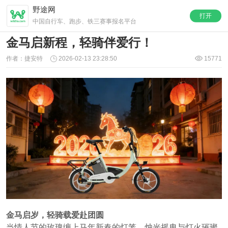
野途网
打开
中国自行车、跑步、铁三赛事报名平台
金马启新程，轻骑伴爱行！
作者：捷安特
2026-02-13 23:28:50
15771
金马启岁，轻骑载爱赴团圆
当情人节的玫瑰缠上马年新春的灯笼，烛光摇曳与灯火璀璨