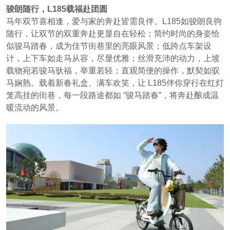
骏朗随行，L185载福赴团圆
马年双节喜相逢，爱与家的奔赴皆需良伴。L185如骏朗良驹
随行，让双节的双重奔赴更显自在轻松；简约时尚的身姿恰
似骏马踏春，成为佳节街巷里的亮眼风景；低跨点车架设
计，上下车如走马从容，尽显优雅；丝滑充沛的动力，上坡
载物宛若骏马驮福，举重若轻；直观简便的操作，默契如驭
马娴熟。载着新春礼盒、满车欢笑，让 L185伴你穿行在红灯
笼高挂的街巷，每一段路途都如 “骏马踏春”，将奔赴酿成温
暖流动的风景。