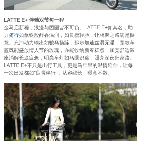
LATTE E+ 伴驰双节每一程
金马启新程，浪漫与团圆皆不可负。LATTE E+如其名，助
力
骑行
如拿铁般醇香温润，如良骥轻驰，让相聚之路满是惬
意。充沛动力输出如骏马扬蹄，起步加速丝滑无滞；宽敞车
篮既能盛放情人节的玫瑰，亦能收纳新春糕点；加宽舒适鞍
座消解长途疲惫，明亮车灯如马眼识途，照亮深夜归家路。
LATTE E+不只是出行工具，更是马年里的温情延伸，让每
一次出发都如“良骥伴行”，从容绵长，暖意不散。