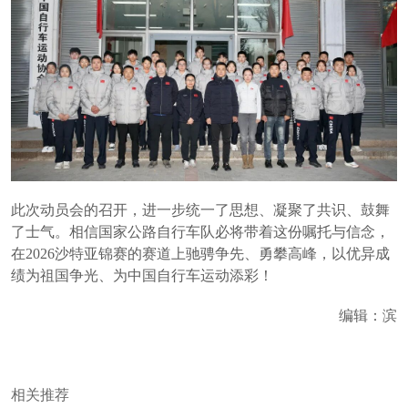
此次动员会的召开，进一步统一了思想、凝聚了共识、鼓舞
了士气。相信国家公路自行车队必将带着这份嘱托与信念，
在2026沙特亚锦赛的赛道上驰骋争先、勇攀高峰，以优异成
绩为祖国争光、为中国自行车运动添彩！
编辑：滨
相关推荐