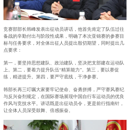
竞赛部部长韩峰发表出征动员讲话，他首先肯定了队伍过往
备战的辛勤付出与阶段性成果，明确了本次亚锦赛的参赛目
标与任务要求，对全体出征人员提出殷切期望，同时提出几
点要求：
第一，要坚持思想建队、政治建队，坚决把支部建在运动队
上。第二，要着力提升队伍“精算能力”。第三，要以赛促
练，精进提升。第四，要严守底线，干净参赛。
韩部长再三叮嘱大家要牢记使命、奋勇拼搏，严守赛风赛纪
与反兴奋剂规定，在国际赛场展现中国自行车运动员的优良
作风与竞技水平。讲话既是出征动员令，更是前行指南针，
让全体人员深受鼓舞、倍感振奋。