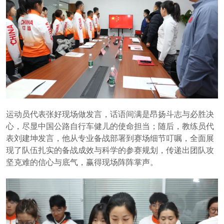
运动员代表张好现场做发言，话语间满是昂扬斗志与必胜决
心，尽显中国公路自行车健儿的使命担当；随后，教练员代
表刘建坤发言，他从专业备战部署到赛场细节叮嘱，全面展
现了队伍扎实的备战成效与科学的参赛规划，传递出团队攻
坚克难的信心与底气，赢得现场阵阵掌声。