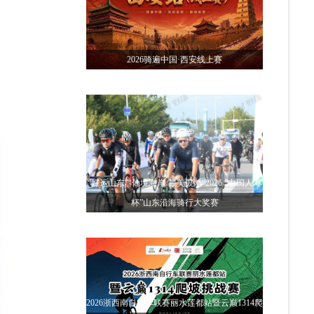
2026骑遍中国·西安线上赛
“好运山东”“仙境海岸·最美银滩”2026 “中国人寿
杯”山东沿海骑行大奖赛
2026浙西南自行车联赛丽水莲都站暨云巅1314爬