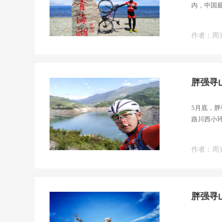
内，中国
断层陷落
作者：周
胖强寻
5月底，
路川西小
位巡山迷
作者：周
胖强寻