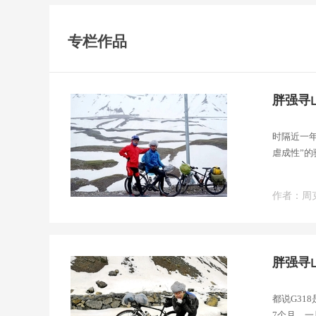
专栏作品
胖强寻
时隔近一
虐成性”
梭独库公
作者：周
胖强寻
都说G31
7个月，