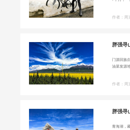
作者：周
胖强寻
门源回族
油菜发源
甘肃省交
作者：周
胖强寻
青海湖，藏