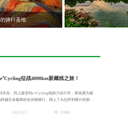
过的骑行圣地
⁺Cycling征战4000km新藏线之旅！
安特车友，跨上捷安特e+Cycling电助力自行车，将风视为最
场跨越生命极限的史诗级骑行。踏上了从拉萨到喀什的新藏
2025-9-5
15900