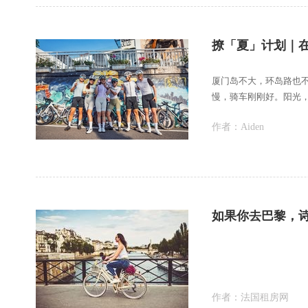
撩「夏」计划｜
厦门岛不大，环岛路也不
慢，骑车刚刚好。阳光
息，看到好看的
作者：
Aiden
如果你去巴黎，
作者：
法国租房网