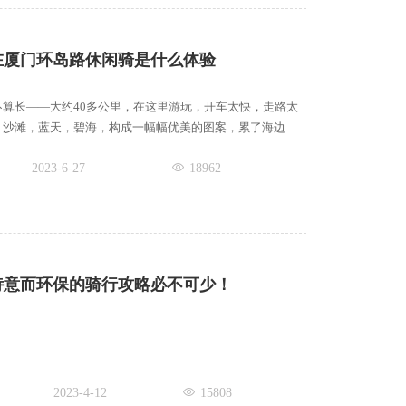
在厦门环岛路休闲骑是什么体验
算长——大约40多公里，在这里游玩，开车太快，走路太
，沙滩，蓝天，碧海，构成一幅幅优美的图案，累了海边休
2023-6-27
18962
诗意而环保的骑行攻略必不可少！
2023-4-12
15808