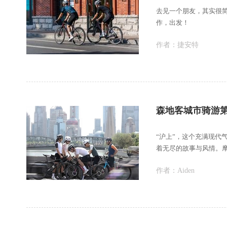
去见一个朋友，其实很
作，出发！
作者：
捷安特
森地客城市骑游第
“沪上”，这个充满现代
着无尽的故事与风情。
的江南文化交织
作者：
Aiden