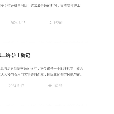
简单！打开机票网站，选出最合适的时间，提前安排好工
2024-6-15
16201
二站·沪上骑记
气息与历史韵味交融的词汇，不仅仅是一个地理标签，蕴含
摩天大楼与石库门老宅并肩而立，国际化的都市风貌与传统
2024-5-17
16265