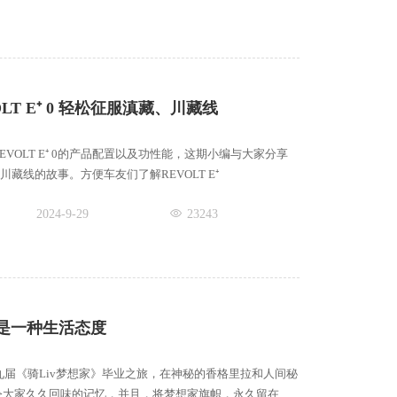
LT E⁺ 0 轻松征服滇藏、川藏线
VOLT E⁺ 0的产品配置以及功性能，这期小编与大家分享
藏、川藏线的故事。方便车友们了解REVOLT E⁺
2024-9-29
23243
》是一种生活态度
了第九届《骑Liv梦想家》毕业之旅，在神秘的香格里拉和人间秘
令大家久久回味的记忆，并且，将梦想家旗帜，永久留在了