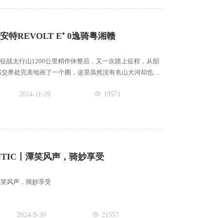
安特REVOLT E⁺ 0逸骑粤湘赣
从上一回征战太行山1200公里稍作休整后，又一次踏上征程，从韶
省交界处完美地画了一个圈，这里虽然没有名山大河却也是
2024-11-29
19571
SANTIC丨潭笑风声，骑妙享受
IC丨潭笑风声，骑妙享受
2024-9-30
21557