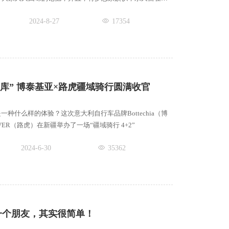
2024-8-27
17354
独库” 博泰基亚×路虎疆域骑行圆满收官
一种什么样的体验？这次意大利自行车品牌Bottechia（博
VER（路虎）在新疆举办了一场“疆域骑行 4+2”
2024-6-30
35362
一个朋友，其实很简单！