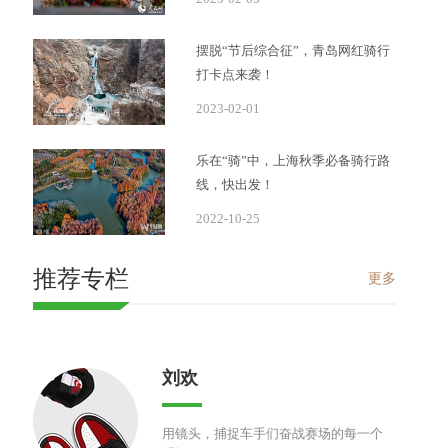
摆脱“节后综合征”，青岛网红骑行
打卡点来袭！
2023-02-01
乐在“骑”中，上海秋季必备骑行路
线，快出发！
2022-10-25
推荐专栏
更多
刘欢
用镜头，捕捉车手们奋战赛场的每一个