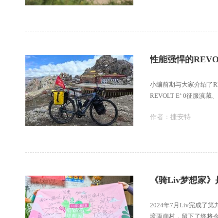
性能强悍的REVO
小编前期与大家介绍了RE
REVOLT E⁺ 0征服滇
作者：
捷安特
《骑Liv梦想家
2024年7月Liv完成
境雨崩村，留下了终将