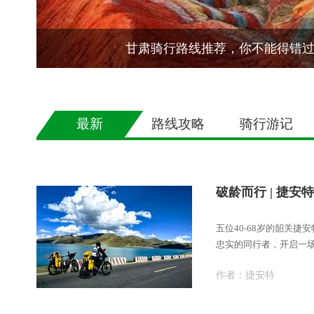
甘肃骑行路线推荐，你不能得错
最新
路线攻略
骑行游记
破龄而行 | 捷安特e
五位40-68岁的韶关捷
忠实的同行者，开启一
线
作者：
捷安特