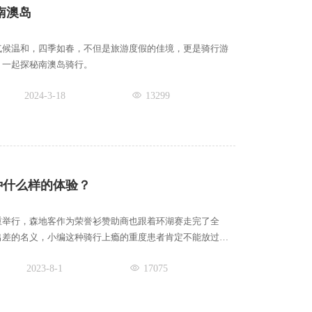
南澳岛
气候温和，四季如春，不但是旅游度假的佳境，更是骑行游
，一起探秘南澳岛骑行。
2024-3-18
13299
种什么样的体验？
重举行，森地客作为荣誉衫赞助商也跟着环湖赛走完了全
出差的名义，小编这种骑行上瘾的重度患者肯定不能放过这
2023-8-1
17075