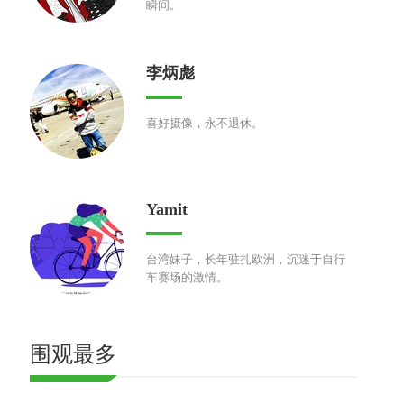
瞬间。
李炳彪
喜好摄像，永不退休。
Yamit
台湾妹子，长年驻扎欧洲，沉迷于自行
车赛场的激情。
围观最多