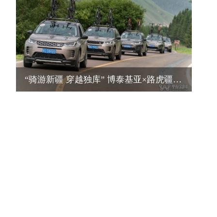
“骑游新疆 穿越独库” 博泰基亚×路虎疆域骑行圆满收官