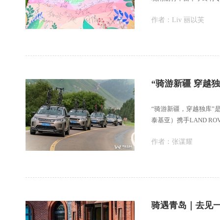
滇藏
作者：
Liv 丽以芙
“骑游新疆 穿越
“骑游新疆，穿越独库”是
泰基亚）携手LAND RO
作者：
张谋耀
骑遇青岛｜去见