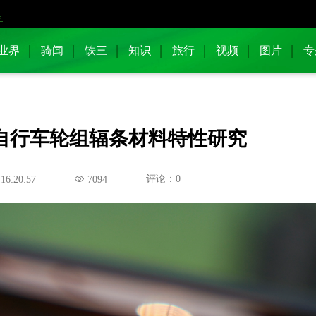
业界
骑闻
铁三
知识
旅行
视频
图片
专
合自行车轮组辐条材料特性研究
评论：0
 16:20:57
7094