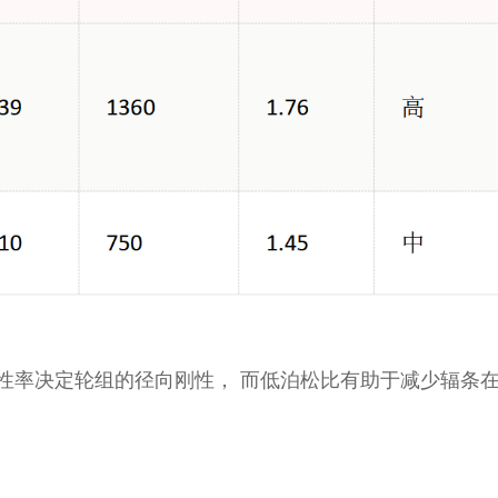
性率决定轮组的径向刚性， 而低泊松比有助于减少辐条