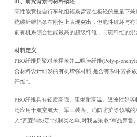
01、研究背景与材料概述
高性能竞技自行车轮组辐条需要在极轻的重量下兼
统碳纤维辐条在刚性上表现突出，但脆性破坏与有限
前有机系综合性能最高的超级纤维，与碳纤维的混
材料定义
PBO纤维是聚对苯撑苯并二噁唑纤维(Poly-p-phenylen
合材料设计研发的有机增强材料,是含有杂环芳香族
纤维”。
PBO纤维具有轻质高强、阻燃耐高温、透波性好等
泛应用于航空航天、军工装备、消防防护等领域的材
入“瓦森纳协定”限制类名单,对我国采取“军品禁售