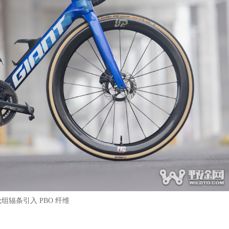
 轮组辐条引入 PBO 纤维