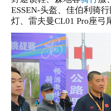
ESSEN
-头盔、佳伯利骑行
灯、雷夫曼
C
L
01
P
ro座弓