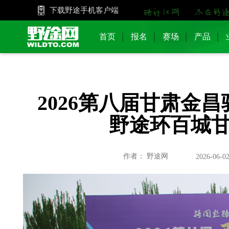
下载野途手机客户端
首页
报名
赛场
产品
2026第八届甘肃金
野途环百城
作者： 野途网
2026-06-02