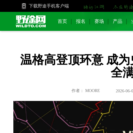
下载野途手机客户端
首页
报名
赛场
产品
温格高登顶环意 成
全
作者： MOORE
2026-06-0