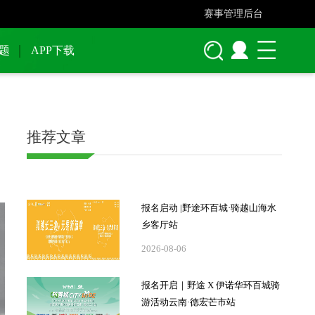
赛事管理后台
题
APP下载
推荐文章
报名启动 |野途环百城·骑越山海水
乡客厅站
2026-08-06
报名开启｜野途 X 伊诺华环百城骑
游活动云南·德宏芒市站