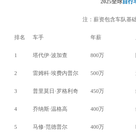
2025全球
自行
注：薪资包含车队基
排名
车手
年薪
1
塔代伊·波加查
800万
2
雷姆科·埃费内普尔
500万
3
普里莫日·罗格利奇
450万
4
乔纳斯·温格高
400万
5
马修·范德普尔
400万