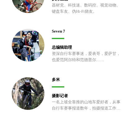
器材党、科技迷、数码控、视觉动物、
键盘车友、伪Hi-Fi烧友。
Seven 7
总编辑助理
资深自行车赛事迷，爱表哥，爱萨甘，
也爱范阿尔特和范德普尔……
多米
摄影记者
一名上坡全靠推的山地车爱好者，从事
自行车赛事报道数年，拍摄报道工作之
余喜欢折腾车子，以及上山挖土、修
包、开路。