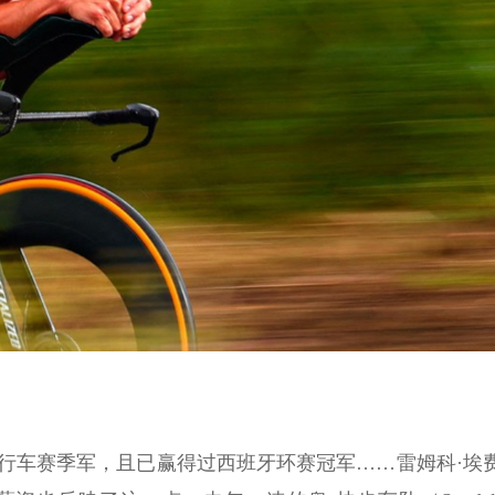
自行车赛季军，且已赢得过西班牙环赛冠军……雷姆科·埃