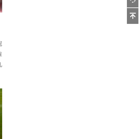
冠
保
凡