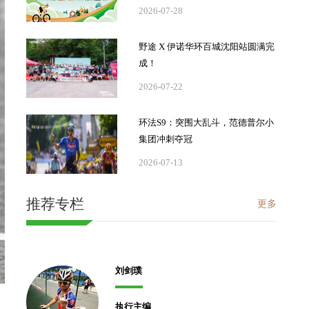
2026-07-28
野途 X 伊诺华环百城沈阳站圆满完
成！
2026-07-22
环法S9：突围大乱斗，范德普尔小
集团冲刺夺冠
2026-07-13
推荐专栏
更多
刘剑璞
执行主编