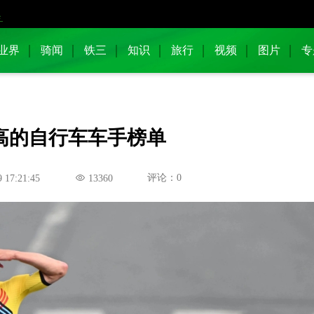
业界
骑闻
铁三
知识
旅行
视频
图片
专
最高的自行车车手榜单
评论：0
9 17:21:45
13360