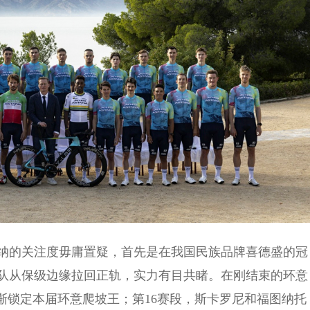
纳的关注度毋庸置疑，首先是在我国民族品牌喜德盛的冠
队从保级边缘拉回正轨，实力有目共睹。在刚结束的环意
渐锁定本届环意爬坡王；第16赛段，斯卡罗尼和福图纳托