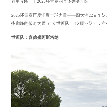
着重介绍一下2025环青赛的具体参赛车队。
2025环青赛再度汇聚全球力量——四大洲22支车
指巅峰的传奇之师（1支世巡队、8支职业队），亦
世巡队：喜德盛阿斯塔纳