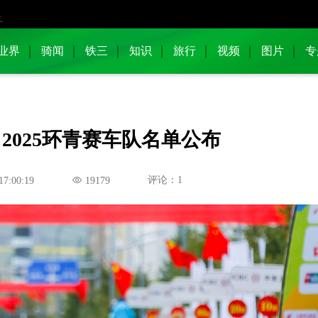
业界
骑闻
铁三
知识
旅行
视频
图片
专
2025环青赛车队名单公布
评论：1
17:00:19
19179