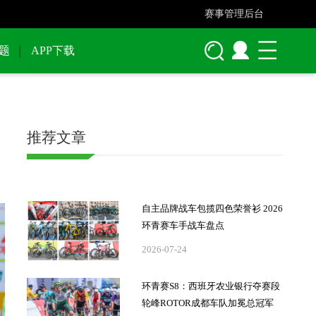
赛事管理后台
题
APP下载
推荐文章
自主品牌战车包揽四色荣誉衫 2026
环青赛车手战车盘点
2026-07-24
环青赛S8：西班牙农业银行夺赛段
轮峰ROTOR成都车队加冕总冠军