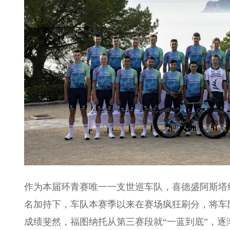
作为本届环青赛唯一一支世巡车队，喜德盛阿斯塔
名加持下，车队本赛季以来在赛场疯狂刷分，将车
成绩斐然，福图纳托从第三赛段就“一蓝到底”，逐