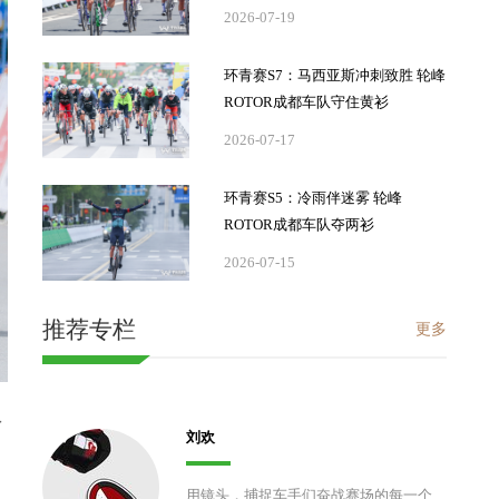
2026-07-19
环青赛S7：马西亚斯冲刺致胜 轮峰
ROTOR成都车队守住黄衫
2026-07-17
环青赛S5：冷雨伴迷雾 轮峰
ROTOR成都车队夺两衫
2026-07-15
推荐专栏
更多
了
刘欢
用镜头，捕捉车手们奋战赛场的每一个