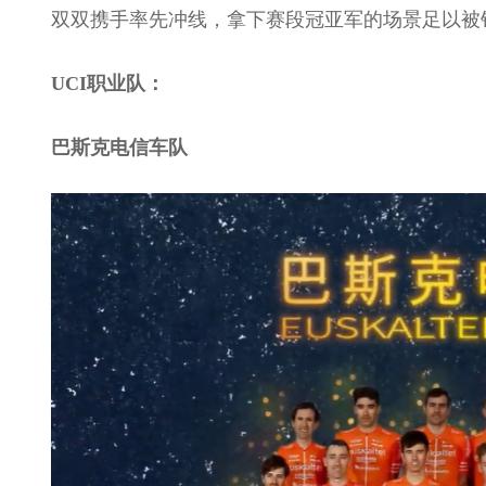
双双携手率先冲线，拿下赛段冠亚军的场景足以被
UCI职业队：
巴斯克电信车队