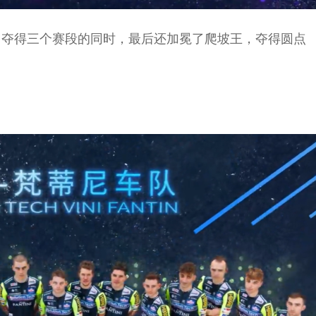
，夺得三个赛段的同时，最后还加冕了爬坡王，夺得圆点