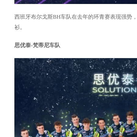
西班牙布尔戈斯BH车队在去年的环青赛表现强势
衫。
思优泰-梵蒂尼车队