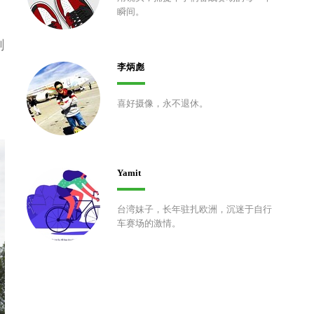
瞬间。
剑
李炳彪
喜好摄像，永不退休。
Yamit
台湾妹子，长年驻扎欧洲，沉迷于自行
车赛场的激情。