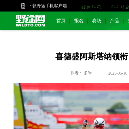
下载野途手机客户端
首页
报名
赛场
产品
喜德盛阿斯塔纳领衔 
作者： 多米
2025-06-10 