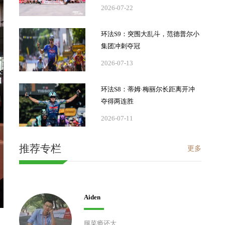
2026-07-22
环法S9：突围大乱斗，范德普尔小
集团冲刺夺冠
2026-07-13
环法S8：蒂姆·梅丽尔长距离开冲
夺得两连胜
2026-07-11
推荐专栏
更多
Aiden
腿菜瘾还大