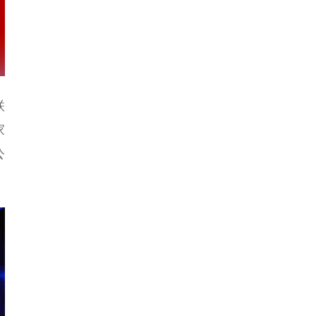
联
家
公