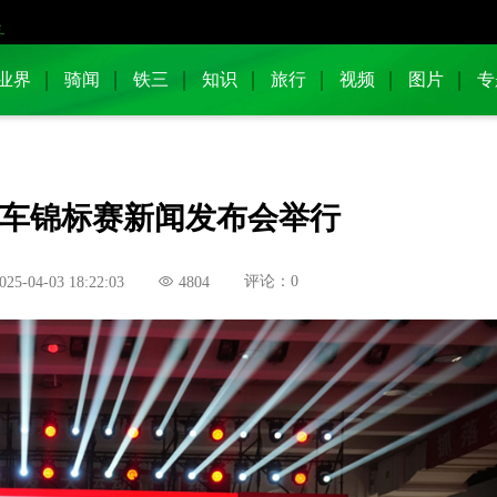
业界
骑闻
铁三
知识
旅行
视频
图片
专
自行车锦标赛新闻发布会举行
评论：0
025-04-03 18:22:03
4804