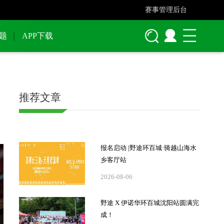
赛事管理后台
题
APP下载
推荐文章
报名启动 |野途环百城·骑越山海水
乡客厅站
2026-08-06
野途 X 伊诺华环百城沈阳站圆满完
成！