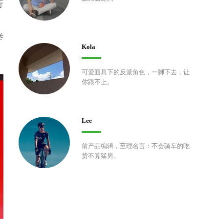
行
，
举
Kola
可爱面具下的反派角色，一脚下去，让
你跟不上。
Lee
前产品编辑，至理名言：不会骑车的吃
货不算猛男。